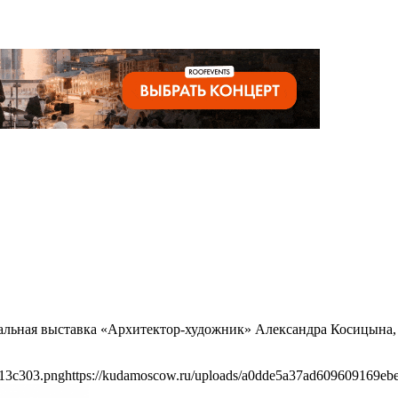
ональная выставка «Архитектор-художник» Александра Косицына,
213c303.png
https://kudamoscow.ru/uploads/a0dde5a37ad609609169eb