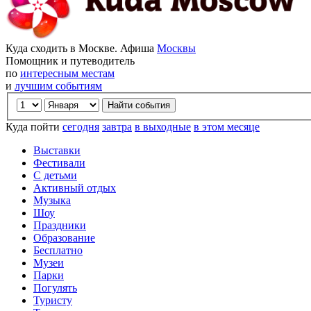
Куда сходить в Москве. Афиша
Москвы
Помощник и путеводитель
по
интересным местам
и
лучшим событиям
Куда пойти
сегодня
завтра
в выходные
в этом месяце
Выставки
Фестивали
С детьми
Активный отдых
Музыка
Шоу
Праздники
Образование
Бесплатно
Музеи
Парки
Погулять
Туристу