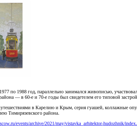
977 по 1988 год, параллельно занимался живописью, участвова
йона — в 60-е и 70-е годы был свидетелем его типовой застрой
утешествиями в Карелию и Крым, серия гуашей, коллажные опус
лею Тимирязевского района.
oscow.ru/events/archive/2021/may/vistavka_arhitektor-hudozhnik/index