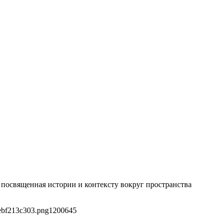
 посвященная истории и контексту вокруг пространства
ebf213c303.png
1200
645