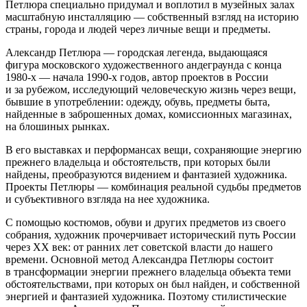
Петлюра специально придумал и воплотил в музейных залах
масштабную инсталляцию — собственный взгляд на историю
страны, города и людей через личные вещи и предметы.
Александр Петлюра — городская легенда, выдающаяся
фигура московского художественного андеграунда с конца
1980-х — начала 1990-х годов, автор проектов в России
и за рубежом, исследующий человеческую жизнь через вещи,
бывшие в употреблении: одежду, обувь, предметы быта,
найденные в заброшенных домах, комиссионных магазинах,
на блошиных рынках.
В его выставках и перформансах вещи, сохраняющие энергию
прежнего владельца и обстоятельств, при которых были
найдены, преобразуются видением и фантазией художника.
Проекты Петлюры — комбинация реальной судьбы предметов
и субъективного взгляда на нее художника.
С помощью костюмов, обуви и других предметов из своего
собрания, художник прочерчивает исторический путь России
через XX век: от ранних лет советской власти до нашего
времени. Основной метод Александра Петлюры состоит
в трансформации энергии прежнего владельца объекта теми
обстоятельствами, при которых он был найден, и собственной
энергией и фантазией художника. Поэтому стилистические