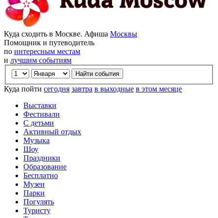
Куда сходить в Москве. Афиша
Москвы
Помощник и путеводитель
по
интересным местам
и
лучшим событиям
Куда пойти
сегодня
завтра
в выходные
в этом месяце
Выставки
Фестивали
С детьми
Активный отдых
Музыка
Шоу
Праздники
Образование
Бесплатно
Музеи
Парки
Погулять
Туристу