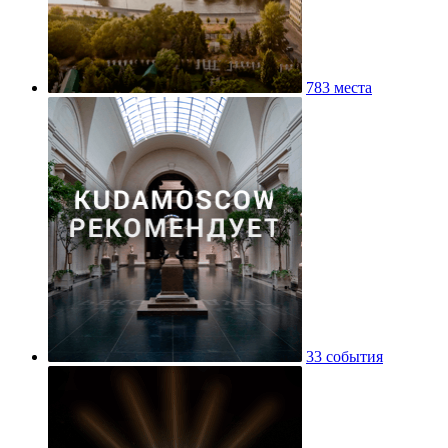
783 места
33 события