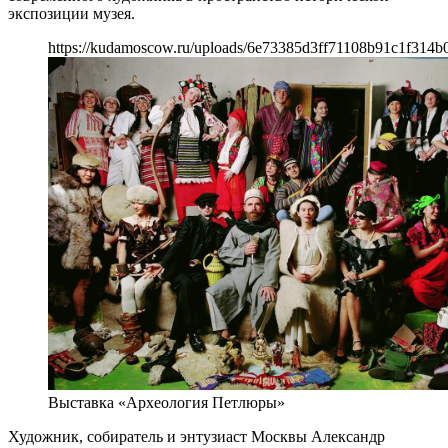
экспозиции музея.
https://kudamoscow.ru/uploads/6e73385d3ff71108b91c1f314b
Выставка «Археология Петлюры»
Художник, собиратель и энтузиаст Москвы Александр