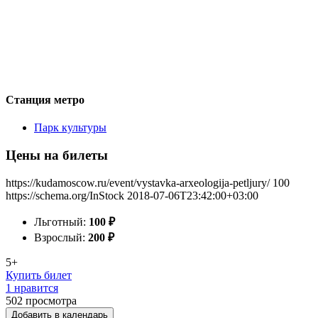
Станция метро
Парк культуры
Цены на билеты
https://kudamoscow.ru/event/vystavka-arxeologija-petljury/
100
https://schema.org/InStock
2018-07-06T23:42:00+03:00
Льготный:
100
₽
Взрослый:
200
₽
5+
Купить билет
1 нравится
502
просмотра
Добавить в календарь