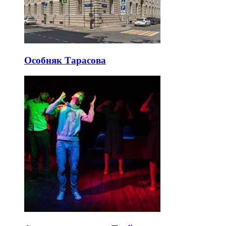
Особняк Тарасова