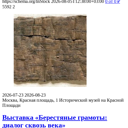
https://schema.org/InStock
2026-08-05T12:38:00+03:00
0
от 0
₽
5592
2
2026-07-23
2026-08-23
Москва, Красная площадь, 1
Исторический музей на Красной
Площади
Выставка «Берестяные грамоты:
диалог сквозь века»