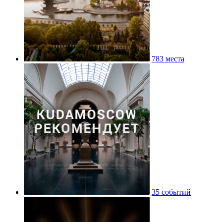
783 места
35 событий