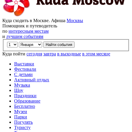
Куда сходить в Москве. Афиша
Москвы
Помощник и путеводитель
по
интересным местам
и
лучшим событиям
Куда пойти
сегодня
завтра
в выходные
в этом месяце
Выставки
Фестивали
С детьми
Активный отдых
Музыка
Шоу
Праздники
Образование
Бесплатно
Музеи
Парки
Погулять
Туристу