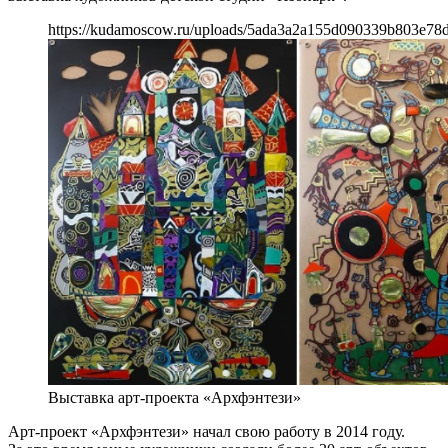
https://kudamoscow.ru/uploads/5ada3a2a155d090339b803e78
Выставка арт-проекта «Архфэнтези»
Арт-проект «Архфэнтези» начал свою работу в 2014 году.