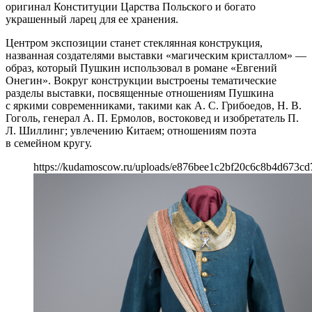
оригинал Конституции Царства Польского и богато
украшенный ларец для ее хранения.
Центром экспозиции станет стеклянная конструкция,
названная создателями выставки «магическим кристаллом» —
образ, который Пушкин использовал в романе «Евгений
Онегин». Вокруг конструкции выстроены тематические
разделы выставки, посвященные отношениям Пушкина
с яркими современниками, такими как А. С. Грибоедов, Н. В.
Гоголь, генерал А. П. Ермолов, востоковед и изобретатель П.
Л. Шиллинг; увлечению Китаем; отношениям поэта
в семейном кругу.
https://kudamoscow.ru/uploads/e876bee1c2bf20c6c8b4d673cd