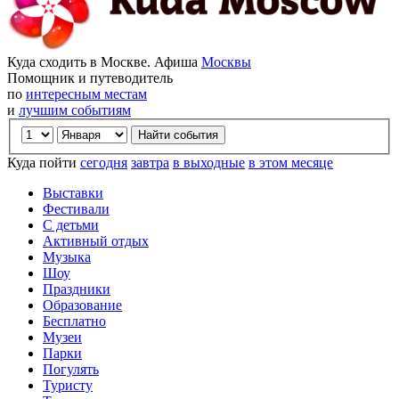
Куда сходить в Москве. Афиша
Москвы
Помощник и путеводитель
по
интересным местам
и
лучшим событиям
Куда пойти
сегодня
завтра
в выходные
в этом месяце
Выставки
Фестивали
С детьми
Активный отдых
Музыка
Шоу
Праздники
Образование
Бесплатно
Музеи
Парки
Погулять
Туристу