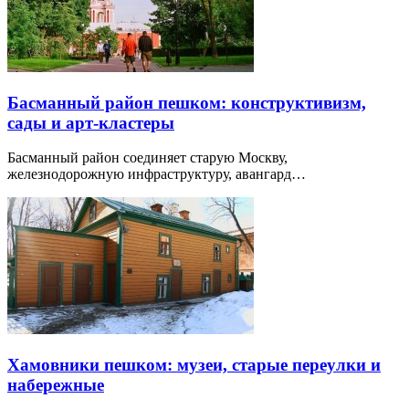
Басманный район пешком: конструктивизм,
сады и арт-кластеры
Басманный район соединяет старую Москву,
железнодорожную инфраструктуру, авангард…
Хамовники пешком: музеи, старые переулки и
набережные