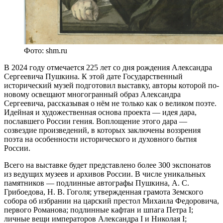
Фото: shm.ru
В 2024 году отмечается 225 лет со дня рождения Александра
Сергеевича Пушкина. К этой дате Государственный
исторический музей подготовил выставку, авторы которой по-
новому освещают многогранный образ Александра
Сергеевича, рассказывая о нём не только как о великом поэте.
Идейная и художественная основа проекта — идея дара,
пославшего России гения. Воплощение этого дара —
созвездие произведений, в которых заключены воззрения
поэта на особенности исторического и духовного бытия
России.
Всего на выставке будет представлено более 300 экспонатов
из ведущих музеев и архивов России. В числе уникальных
памятников — подлинные автографы Пушкина, А. С.
Грибоедова, Н. В. Гоголя; утвержденная грамота Земского
собора об избрании на царский престол Михаила Федоровича,
первого Романова; подлинные кафтан и шпага Петра I;
личные вещи императоров Александра I и Николая I;