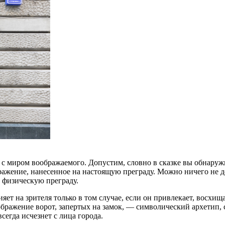
 с миром воображаемого. Допустим, словно в сказке вы обнаруж
бражение, нанесенное на настоящую преграду. Можно ничего не де
 физическую преграду.
ет на зрителя только в том случае, если он привлекает, восхища
ажение ворот, запертых на замок, — символический архетип, с
всегда исчезнет с лица города.