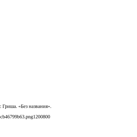
 Гриша. «Без названия».
8cb46799b63.png
1200
800