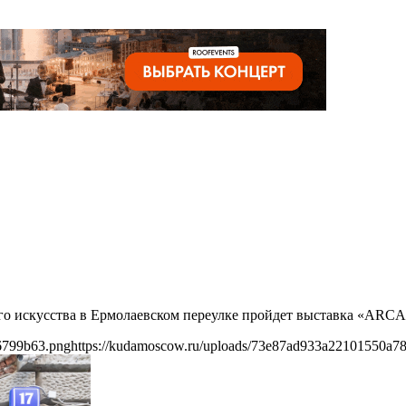
го искусства в Ермолаевском переулке пройдет выставка «ARCA:
6799b63.png
https://kudamoscow.ru/uploads/73e87ad933a22101550a7