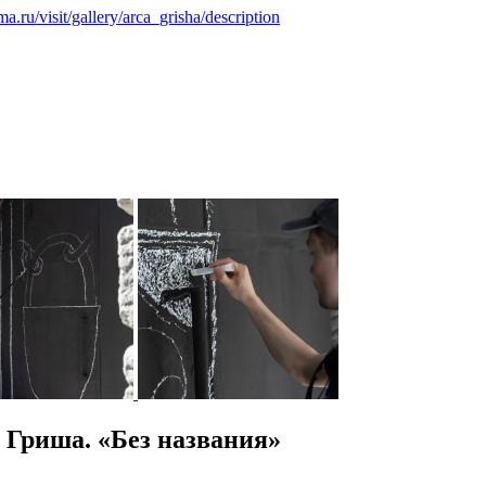
a.ru/visit/gallery/arca_grisha/description
Гриша. «Без названия»