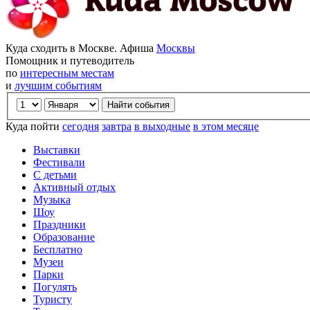
Куда сходить в Москве. Афиша
Москвы
Помощник и путеводитель
по
интересным местам
и
лучшим событиям
Куда пойти
сегодня
завтра
в выходные
в этом месяце
Выставки
Фестивали
С детьми
Активный отдых
Музыка
Шоу
Праздники
Образование
Бесплатно
Музеи
Парки
Погулять
Туристу