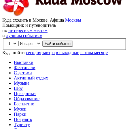
Куда сходить в Москве. Афиша
Москвы
Помощник и путеводитель
по
интересным местам
и
лучшим событиям
Куда пойти
сегодня
завтра
в выходные
в этом месяце
Выставки
Фестивали
С детьми
Активный отдых
Музыка
Шоу
Праздники
Образование
Бесплатно
Музеи
Парки
Погулять
Туристу