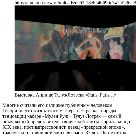
https://kudamoscow.ru/uploads/dc62f18e6546696c741fd536ae
Выставка Анри де Тулуз-Лотрека «Paris, Paris…»
Многие считали его излишне публичным человеком.
Говорили, что жизнь этого мастера пестра, как наряды
танцовщиц кабаре «Мулен Руж». Тулуз-Лотрек — самый
незаурядный представитель творческой элиты Парижа конца
XIX века, постимпрессионист, певец «прекрасной эпохи»,
трагически оставивший мир в возрасте 37 лет. Он не питал