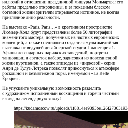
иллюзий в отношении праздничной мишуры Монмартра: его
работы предельно откровенны, и за показным блеском
богемной жизни зрителям открывается истинное, не всегда
приглядное лицо реальности.
На выставке «Paris, Paris…« в креативном пространстве
Люмьер-Холл будут представлены более 50 литографий
знаменитого мастера, полученных из частных европейских
коллекций, а также специально созданная мультимедийная
выставка от ведущей дизайнерской студии Планетария 1.
Афиши легендарных парижских заведений, портреты
танцовщиц и артисток кабаре, зарисовки из повседневной
жизни куртизанок, а также эпизоды из «цирковой» серии
Анри де Тулуз-Лотрека позволят прикоснуться к атмосфере
роскошной и безмятежной поры, именуемой «La Belle
Époque».
Не упускайте уникальную возможность разделить
с художником исполненный восхищения и горечи честный
взгляд на легендарную эпоху!
https://kudamoscow.ru/uploads/1f8814ae9393be126f2736319