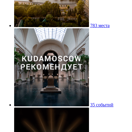
783 места
35 событий