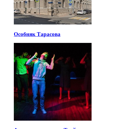
Особняк Тарасова