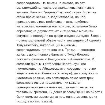
сопроводительные тексты на высоте, но вот 
мультимедийная часть оставила лишь негативные 
эмоции. Начать с "нарезки" экрана: самая большая 
стена практически не задействована, на нее 
приходилась лишь небольшая часть наиболее 
интересных моментов композиции, остальное было 
обрезано; на других стенах интересные моменты 
регулярно попадали на двери входов-выходов. Второе 
- очень маленький объем части, посвященной самому 
Тулуз-Лотреку, информации минимум, 
сопроводительного текста нет. Третье - непонятно 
зачем в дополнение в фильму о Тулуз-Лотреке 
показали фильмы о Кандинском и Айвазовском. И 
сами эти фильмы оставляли желать лучшего 
(композицию по Айвазовскому я совершенно точно 
видела намного более интересную), да и художники 
настолько разные, что совмещать показ этих трех 
фильмов в одном представлении кажется 
категорически неправильным. Так что советую не 
тратить ни времени, ни денег (к слову: цены на билеты 
были самыми высокими за последние месяцы моих 
походов по выставкам).