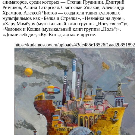
аниматоров, среди которых — Степан Грудинин, Дмитрий
Резчиков, Алина Татарская, Святослав Ушаков, Александр
Храмцов, Алексей Чистов — создатели таких культовых
мультфильмов как «Белка и Стрелка», «Незнайка на луне»,
«Хару Мамбуру (музыкальный клип группы „Ногу свело“)»,
«Человек и Кошка (музыкальный клип группы „Ноль“)»,
«Дикие лебеди», «Ку! Кин-дза-дза» и другие.
https://kudamoscow.ru/uploads/43de485e18526f1aad2b851892