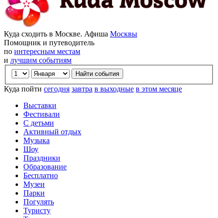
Куда сходить в Москве. Афиша
Москвы
Помощник и путеводитель
по
интересным местам
и
лучшим событиям
Куда пойти
сегодня
завтра
в выходные
в этом месяце
Выставки
Фестивали
С детьми
Активный отдых
Музыка
Шоу
Праздники
Образование
Бесплатно
Музеи
Парки
Погулять
Туристу