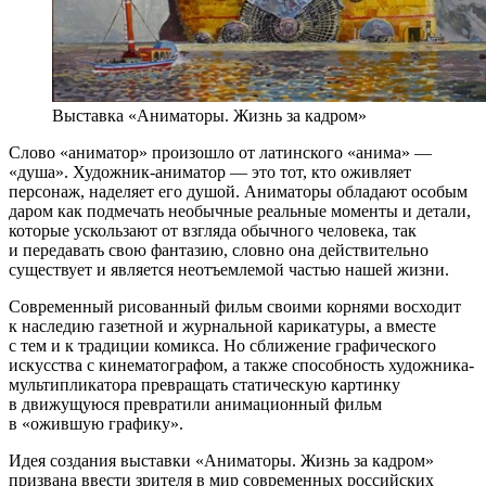
Выставка «Аниматоры. Жизнь за кадром»
Слово «аниматор» произошло от латинского «анима» —
«душа». Художник-аниматор — это тот, кто оживляет
персонаж, наделяет его душой. Аниматоры обладают особым
даром как подмечать необычные реальные моменты и детали,
которые ускользают от взгляда обычного человека, так
и передавать свою фантазию, словно она действительно
существует и является неотъемлемой частью нашей жизни.
Современный рисованный фильм своими корнями восходит
к наследию газетной и журнальной карикатуры, а вместе
с тем и к традиции комикса. Но сближение графического
искусства с кинематографом, а также способность художника-
мультипликатора превращать статическую картинку
в движущуюся превратили анимационный фильм
в «ожившую графику».
Идея создания выставки «Аниматоры. Жизнь за кадром»
призвана ввести зрителя в мир современных российских