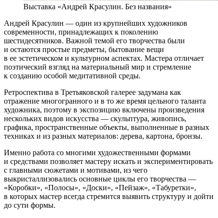
Выставка «Андрей Красулин. Без названия»
Андрей Красулин — один из крупнейших художников
современности, принадлежащих к поколению
шестидесятников. Важной темой его творчества были
и остаются простые предметы, бытование вещи
в ее эстетическом и культурном аспектах. Мастера отличает
поэтический взгляд на материальный мир и стремление
к созданию особой медитативной среды.
Ретроспектива в Третьяковской галерее задумана как
отражение многогранного и в то же время цельного таланта
художника, поэтому в экспозицию включены произведения
нескольких видов искусства — скульптура, живопись,
графика, пространственные объекты, выполненные в разных
техниках и из разных материалов: дерева, картона, бронзы.
Именно работа со многими художественными формами
и средствами позволяет мастеру искать и экспериментировать
с главными сюжетами и мотивами, из чего
выкристаллизовались основные циклы его творчества —
«Коробки», «Полосы», «Доски», «Пейзаж», «Табуретки»,
в которых мастер всегда стремится выявить структуру и дойти
до сути формы.