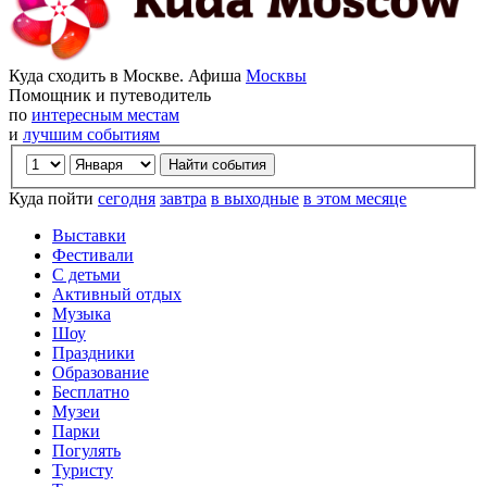
Куда сходить в Москве. Афиша
Москвы
Помощник и путеводитель
по
интересным местам
и
лучшим событиям
Куда пойти
сегодня
завтра
в выходные
в этом месяце
Выставки
Фестивали
С детьми
Активный отдых
Музыка
Шоу
Праздники
Образование
Бесплатно
Музеи
Парки
Погулять
Туристу