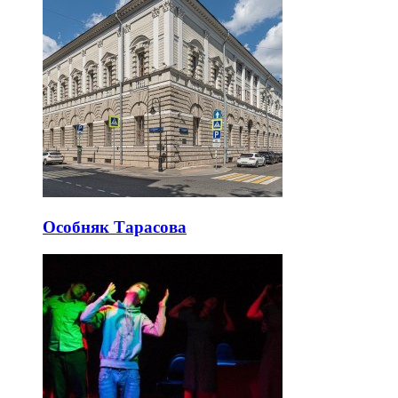
Особняк Тарасова