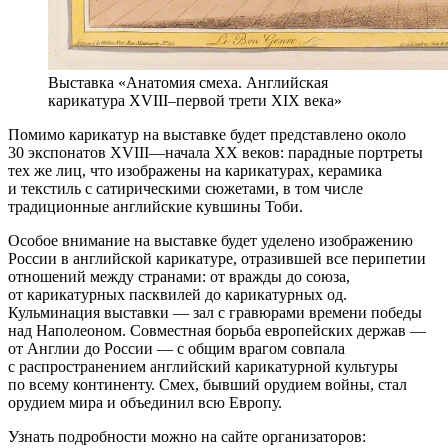
Выставка «Анатомия смеха. Английская
карикатура XVIII–первой трети XIX века»
Помимо карикатур на выставке будет представлено около
30 экспонатов XVIII—начала XX веков: парадные портреты
тех же лиц, что изображены на карикатурах, керамика
и текстиль с сатирическими сюжетами, в том числе
традиционные английские кувшины Тоби.
Особое внимание на выставке будет уделено изображению
России в английской карикатуре, отразившей все перипетии
отношений между странами: от вражды до союза,
от карикатурных пасквилей до карикатурных од.
Кульминация выставки — зал с гравюрами времени победы
над Наполеоном. Совместная борьба европейских держав —
от Англии до России — с общим врагом совпала
с распространением английский карикатурной культуры
по всему континенту. Смех, бывший орудием войны, стал
орудием мира и объединил всю Европу.
Узнать подробности можно на сайте организаторов: