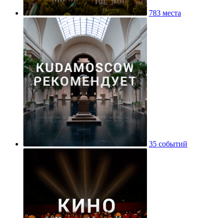
783 места
35 событий