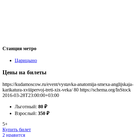
Станция метро
Царицыно
Цены на билеты
https://kudamoscow.ru/event/vystavka-anatomija-smexa-anglijskaja-
karikatura-xviiipervoj-treti-xix-veka/
80
https://schema.org/InStock
2016-03-28T23:00:00+03:00
Льготный:
80
₽
Взрослый:
350
₽
5+
Купить билет
2 нравится