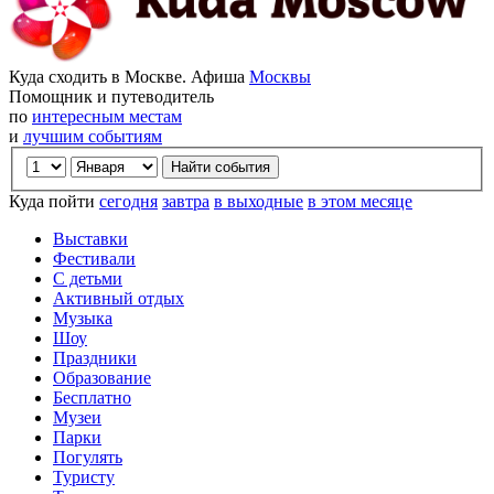
Куда сходить в Москве. Афиша
Москвы
Помощник и путеводитель
по
интересным местам
и
лучшим событиям
Куда пойти
сегодня
завтра
в выходные
в этом месяце
Выставки
Фестивали
С детьми
Активный отдых
Музыка
Шоу
Праздники
Образование
Бесплатно
Музеи
Парки
Погулять
Туристу