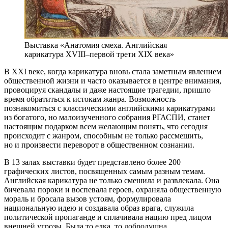
Выставка «Анатомия смеха. Английская
карикатура XVIII–первой трети XIX века»
В XXI веке, когда карикатура вновь стала заметным явлением
общественной жизни и часто оказывается в центре внимания,
провоцируя скандалы и даже настоящие трагедии, пришло
время обратиться к истокам жанра. Возможность
познакомиться с классическими английскими карикатурами
из богатого, но малоизученного собрания РГАСПИ, станет
настоящим подарком всем желающим понять, что сегодня
происходит с жанром, способным не только рассмешить,
но и произвести переворот в общественном сознании.
В 13 залах выставки будет представлено более 200
графических листов, посвященных самым разным темам.
Английская карикатура не только смешила и развлекала. Она
бичевала пороки и воспевала героев, охраняла общественную
мораль и бросала вызов устоям, формулировала
национальную идею и создавала образ врага, служила
политической пропаганде и сплачивала нацию пред лицом
внешней угрозы. Была то едка, то добродушна,