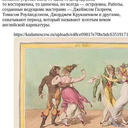
то восторженна, то цинична, но всегда — остроумна. Работы,
созданные ведущими мастерами — Джеймсом Гилреем,
Томасом Роуландсоном, Джорджем Крукшенком и другими,
охватывают период, который называют золотым веком
английской карикатуры.
https://kudamoscow.ru/uploads/e48ce09817e70bcbdc63519171