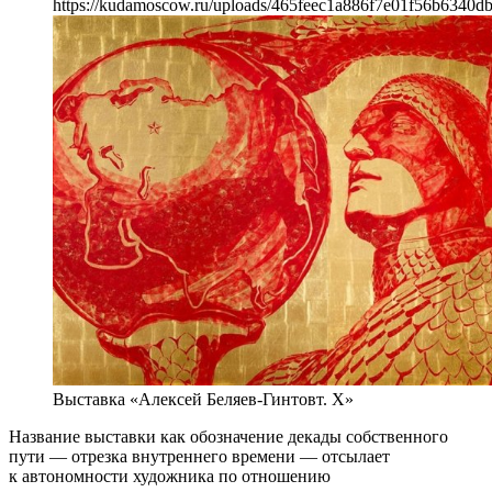
https://kudamoscow.ru/uploads/465feec1a886f7e01f56b6340d
Выставка «Алексей Беляев-Гинтовт. Х»
Название выставки как обозначение декады собственного
пути — отрезка внутреннего времени — отсылает
к автономности художника по отношению