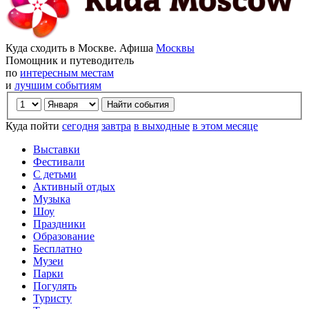
Куда сходить в Москве. Афиша
Москвы
Помощник и путеводитель
по
интересным местам
и
лучшим событиям
Куда пойти
сегодня
завтра
в выходные
в этом месяце
Выставки
Фестивали
С детьми
Активный отдых
Музыка
Шоу
Праздники
Образование
Бесплатно
Музеи
Парки
Погулять
Туристу