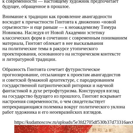
к современности — настоящему художник предпочитает
будущее, обращенное в прошлое.
Внимание к традиции как проявление авангардности
восходит к причастности Гинтовта к движению «новой
серьезности» и еще раньше — к неоакадемизму Тимура
Новикова. Наследуя от Новой Академии эстетику
классических форм в сочетании с современным пониманием
материала, Гинтовт облекает в нее высказывания
на политические темы в ракурсе утопического
проектирования, основанного на историческом контексте
и литературной традиции.
Образность Гинтовта сочетает футуристическое
прогнозирование, отсылающее к проектам авангардистов
и советской бумажной архитектуре, с пародированием
государственной патриотической риторики и научной
фантастикой в духе ретрофутуризма. Конструируя взгляд
на государство будущего из прошлого, Гинтовт вскрывает
настроения современности, о чем свидетельствует
непрекращающаяся полемика вокруг политического уклона
работ художника и его неоевразийских взглядов.
https://kudamoscow.ru/uploads/5e3fd2705df530b37d73316aec