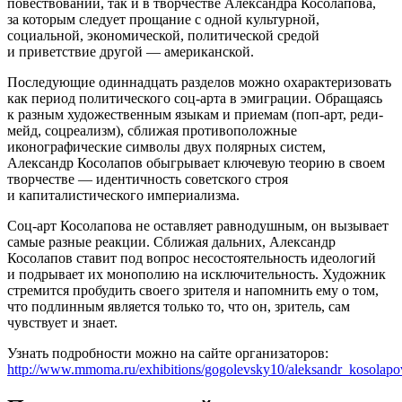
повествовании, так и в творчестве Александра Косолапова,
за которым следует прощание с одной культурной,
социальной, экономической, политической средой
и приветствие другой — американской.
Последующие одиннадцать разделов можно охарактеризовать
как период политического соц-арта в эмиграции. Обращаясь
к разным художественным языкам и приемам (поп-арт, реди-
мейд, соцреализм), сближая противоположные
иконографические символы двух полярных систем,
Александр Косолапов обыгрывает ключевую теорию в своем
творчестве — идентичность советского строя
и капиталистического империализма.
Соц-арт Косолапова не оставляет равнодушным, он вызывает
самые разные реакции. Сближая дальних, Александр
Косолапов ставит под вопрос несостоятельность идеологий
и подрывает их монополию на исключительность. Художник
стремится пробудить своего зрителя и напомнить ему о том,
что подлинным является только то, что он, зритель, сам
чувствует и знает.
Узнать подробности можно на сайте организаторов:
http://www.mmoma.ru/exhibitions/gogolevsky10/aleksandr_kosolapo