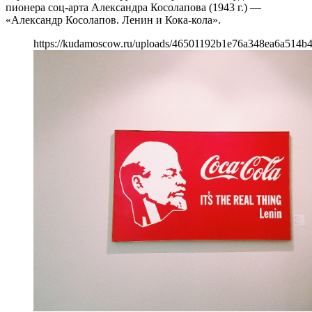
пионера соц-арта Александра Косолапова (1943 г.) —
«Александр Косолапов. Ленин и Кока-кола».
https://kudamoscow.ru/uploads/46501192b1e76a348ea6a514b