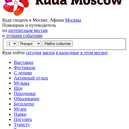
Куда сходить в Москве. Афиша
Москвы
Помощник и путеводитель
по
интересным местам
и
лучшим событиям
Куда пойти
сегодня
завтра
в выходные
в этом месяце
Выставки
Фестивали
С детьми
Активный отдых
Музыка
Шоу
Праздники
Образование
Бесплатно
Музеи
Парки
Погулять
Туристу