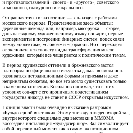
и противопоставлений «своего» и «другого», советского
и западного, гламурного и сакрального.
Отправная точка в экспозиции — зал-раздел с работами
московского периода. Представленные здесь объекты:
деревянные щеколда или, например, мясорубка — скорее,
дань наглядному художественному языку поп-арта, первые
эксперименты в построении бинарных систем, поиск связи
между «объектом», «словом» и «формой». Но с переходом
от экспоната к экспонату видна трансформация мысли
художника, который все чаще рвется к политическим темам.
В период хрущевской оттепели и брежневского застоя
платформа неофициального искусства давала возможность
развиваться нетрадиционным формам и приемам и даже
непринятым сюжетам, но все это могло существовать только
в камерном заточении. Косолапов понимал, что в этих
условиях соц-арт с его ироничным подстегиванием
государства никогда не станет в СССР открытым искусством.
Позиция власти была очевидно высказана разгромом
«Бульдозерной выставки». Этому эпизоду отведен второй зал,
внутри которого специально для выставки в ММОМА
воссоздана инсталляция «Бульдозер-шоу». Зал символизирует
собой переломный момент как в самом экспозиционном