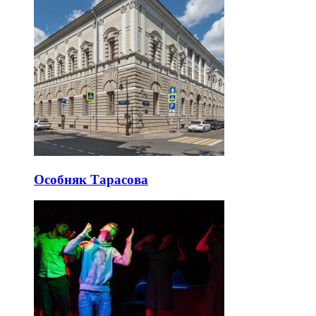
Особняк Тарасова