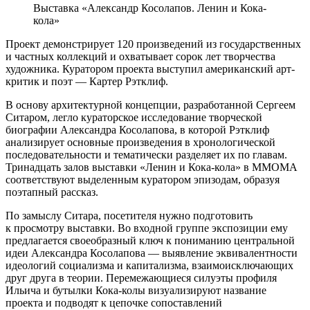
Выставка «Александр Косолапов. Ленин и Кока-
кола»
Проект демонстрирует 120 произведений из государственных
и частных коллекций и охватывает сорок лет творчества
художника. Куратором проекта выступил американский арт-
критик и поэт — Картер Рэтклиф.
В основу архитектурной концепции, разработанной Сергеем
Ситаром, легло кураторское исследование творческой
биографии Александра Косолапова, в которой Рэтклиф
анализирует основные произведения в хронологической
последовательности и тематически разделяет их по главам.
Тринадцать залов выставки «Ленин и Кока-кола» в ММОМА
соответствуют выделенным куратором эпизодам, образуя
поэтапный рассказ.
По замыслу Ситара, посетителя нужно подготовить
к просмотру выставки. Во входной группе экспозиции ему
предлагается своеобразный ключ к пониманию центральной
идеи Александра Косолапова — выявление эквивалентности
идеологий социализма и капитализма, взаимоисключающих
друг друга в теории. Перемежающиеся силуэты профиля
Ильича и бутылки Кока-колы визуализируют название
проекта и подводят к цепочке сопоставлений