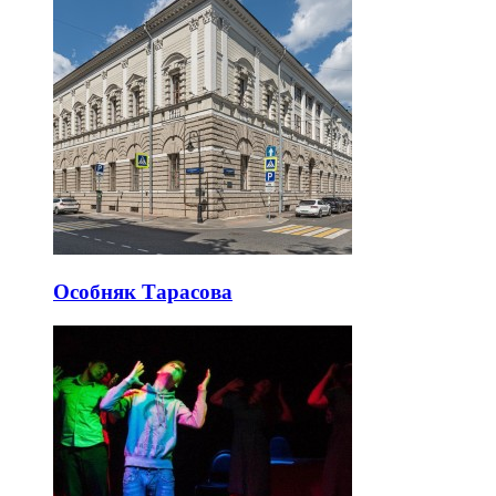
Особняк Тарасова