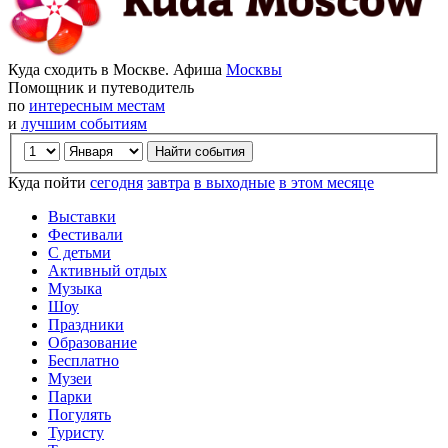
Куда сходить в Москве. Афиша
Москвы
Помощник и путеводитель
по
интересным местам
и
лучшим событиям
Куда пойти
сегодня
завтра
в выходные
в этом месяце
Выставки
Фестивали
С детьми
Активный отдых
Музыка
Шоу
Праздники
Образование
Бесплатно
Музеи
Парки
Погулять
Туристу