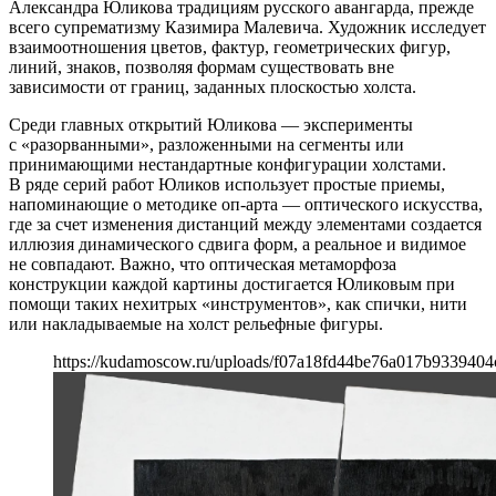
Александра Юликова традициям русского авангарда, прежде
всего супрематизму Казимира Малевича. Художник исследует
взаимоотношения цветов, фактур, геометрических фигур,
линий, знаков, позволяя формам существовать вне
зависимости от границ, заданных плоскостью холста.
Среди главных открытий Юликова — эксперименты
с «разорванными», разложенными на сегменты или
принимающими нестандартные конфигурации холстами.
В ряде серий работ Юликов использует простые приемы,
напоминающие о методике оп-арта — оптического искусства,
где за счет изменения дистанций между элементами создается
иллюзия динамического сдвига форм, а реальное и видимое
не совпадают. Важно, что оптическая метаморфоза
конструкции каждой картины достигается Юликовым при
помощи таких нехитрых «инструментов», как спички, нити
или накладываемые на холст рельефные фигуры.
https://kudamoscow.ru/uploads/f07a18fd44be76a017b9339404