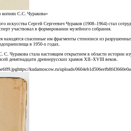
 копиях С.С. Чуракова»
го искусства Сергей Сергеевич Чураков (1908–1964) стал сотру
сперт участвовал в формировании музейного собрания.
я находятся спасенные им фрагменты стенописи из разрушенны
одохранилища в 1950-х годах.
С. С. Чуракова стала настоящим открытием в области истории из
сей девятнадцати древнерусских храмов XII–XVIII веков.
e6ff9.jpg
https://kudamoscow.ru/uploads/0604eb1d506eefb8f43660e0a