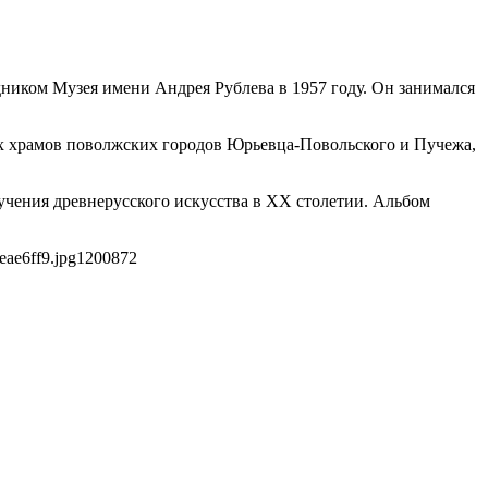
дником Музея имени Андрея Рублева в 1957 году. Он занимался
х храмов поволжских городов Юрьевца-Повольского и Пучежа,
учения древнерусского искусства в XX столетии. Альбом
eae6ff9.jpg
1200
872