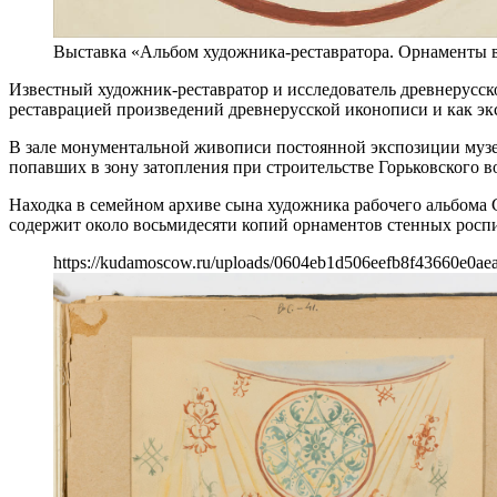
Выставка «Альбом художника-реставратора. Орнаменты в
Известный художник-реставратор и исследователь древнерусско
реставрацией произведений древнерусской иконописи и как эк
В зале монументальной живописи постоянной экспозиции музе
попавших в зону затопления при строительстве Горьковского в
Находка в семейном архиве сына художника рабочего альбома 
содержит около восьмидесяти копий орнаментов стенных роспи
https://kudamoscow.ru/uploads/0604eb1d506eefb8f43660e0aea