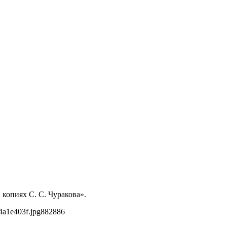
копиях С. С. Чуракова».
4a1e403f.jpg
882
886