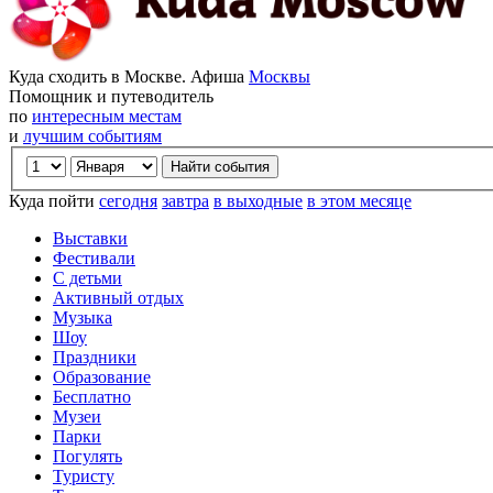
Куда сходить в Москве. Афиша
Москвы
Помощник и путеводитель
по
интересным местам
и
лучшим событиям
Куда пойти
сегодня
завтра
в выходные
в этом месяце
Выставки
Фестивали
С детьми
Активный отдых
Музыка
Шоу
Праздники
Образование
Бесплатно
Музеи
Парки
Погулять
Туристу