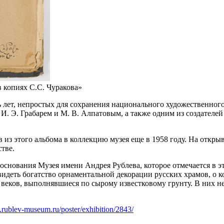
 копиях С.С. Чуракова»
ь лет, непростых для сохранения национального художественного
. Э. Грабарем и М. В. Алпатовым, а также одним из создателей
из этого альбома в коллекцию музея еще в 1958 году. На открыв
тве.
снования Музея имени Андрея Рублева, которое отмечается в эт
идеть богатство орнаментальной декорации русских храмов, о ко
еков, выполнявшиеся по сырому известковому грунту. В них не
.rublev-museum.ru/poster/exhibition/2843/