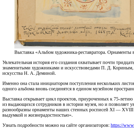
Выставка «Альбом художника-реставратора. Орнаменты в
Увлекательная история его создания охватывает почти тридцат
знаменитыми художниками и искусствоведами П. Д. Кориным, И
искусства Н. А. Деминой.
Именно она стала инициатором поступления нескольких листов 
одного альбома вновь соединятся в едином музейном пространс
Выставка открывает цикл проектов, приуроченных к 75-летию о
из выдающихся сотрудников в истории музея, но и позволяет ув
разнообразны орнаменты наших стенных росписей XI — XVIII в
выдумкой и жизнерадостностью».
Узнать подробности можно на сайте организаторов:
https://www