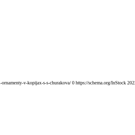
a-ornamenty-v-kopijax-s-s-churakova/
0
https://schema.org/InStock
202