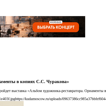
аменты в копиях С.С. Чуракова»
пройдет выставка «Альбом художника-реставратора. Орнаменты в 
1e403f.jpg
https://kudamoscow.ru/uploads/09637386cc985a37bbfef604