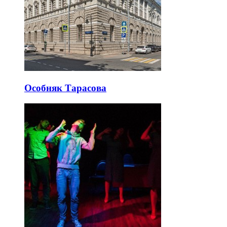
Особняк Тарасова