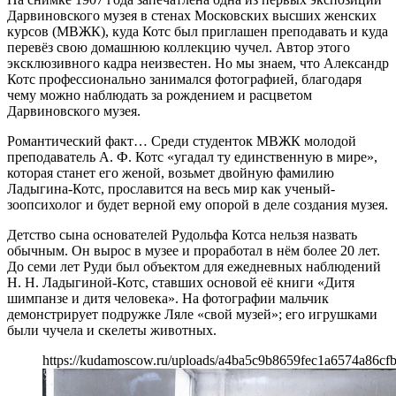
Дарвиновского музея в стенах Московских высших женских
курсов (МВЖК), куда Котс был приглашен преподавать и куда
перевёз свою домашнюю коллекцию чучел. Автор этого
эксклюзивного кадра неизвестен. Но мы знаем, что Александр
Котс профессионально занимался фотографией, благодаря
чему можно наблюдать за рождением и расцветом
Дарвиновского музея.
Романтический факт… Среди студенток МВЖК молодой
преподаватель А. Ф. Котс «угадал ту единственную в мире»,
которая станет его женой, возьмет двойную фамилию
Ладыгина-Котс, прославится на весь мир как ученый-
зоопсихолог и будет верной ему опорой в деле создания музея.
Детство сына основателей Рудольфа Котса нельзя назвать
обычным. Он вырос в музее и проработал в нём более 20 лет.
До семи лет Руди был объектом для ежедневных наблюдений
Н. Н. Ладыгиной-Котс, ставших основой её книги «Дитя
шимпанзе и дитя человека». На фотографии мальчик
демонстрирует подружке Ляле «свой музей»; его игрушками
были чучела и скелеты животных.
https://kudamoscow.ru/uploads/a4ba5c9b8659fec1a6574a86cf