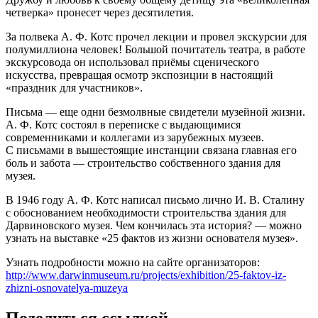
четверка» пронесет через десятилетия.
За полвека А. Ф. Котс прочел лекции и провел экскурсии для
полумиллиона человек! Большой почитатель театра, в работе
экскурсовода он использовал приёмы сценического
искусства, превращая осмотр экспозиции в настоящий
«праздник для участников».
Письма — еще одни безмолвные свидетели музейной жизни.
А. Ф. Котс состоял в переписке с выдающимися
современниками и коллегами из зарубежных музеев.
С письмами в вышестоящие инстанции связана главная его
боль и забота — строительство собственного здания для
музея.
В 1946 году А. Ф. Котс написал письмо лично И. В. Сталину
с обоснованием необходимости строительства здания для
Дарвиновского музея. Чем кончилась эта история? — можно
узнать на выставке «25 фактов из жизни основателя музея».
Узнать подробности можно на сайте организаторов:
http://www.darwinmuseum.ru/projects/exhibition/25-faktov-iz-
zhizni-osnovatelya-muzeya
Поделиться ссылкой