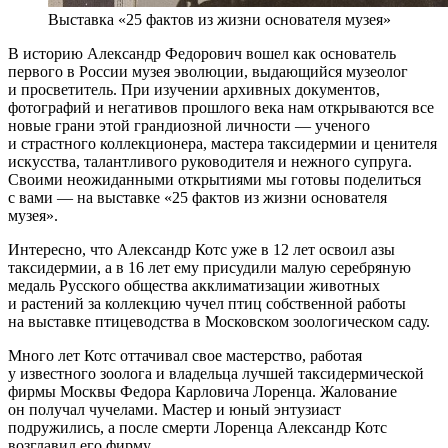
Выставка «25 фактов из жизни основателя музея»
В историю Александр Федорович вошел как основатель
первого в России музея эволюции, выдающийся музеолог
и просветитель. При изучении архивных документов,
фотографий и негативов прошлого века нам открываются все
новые грани этой грандиозной личности — ученого
и страстного коллекционера, мастера таксидермии и ценителя
искусства, талантливого руководителя и нежного супруга.
Своими неожиданными открытиями мы готовы поделиться
с вами — на выставке «25 фактов из жизни основателя
музея».
Интересно, что Александр Котс уже в 12 лет освоил азы
таксидермии, а в 16 лет ему присудили малую серебряную
медаль Русского общества акклиматизации животных
и растений за коллекцию чучел птиц собственной работы
на выставке птицеводства в Московском зоологическом саду.
Много лет Котс оттачивал свое мастерство, работая
у известного зоолога и владельца лучшей таксидермической
фирмы Москвы Федора Карловича Лоренца. Жалование
он получал чучелами. Мастер и юный энтузиаст
подружились, а после смерти Лоренца Александр Котс
возглавил его фирму.