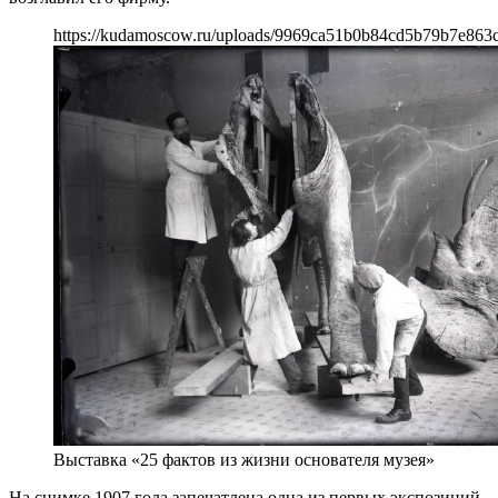
https://kudamoscow.ru/uploads/9969ca51b0b84cd5b79b7e863
Выставка «25 фактов из жизни основателя музея»
На снимке 1907 года запечатлена одна из первых экспозиций