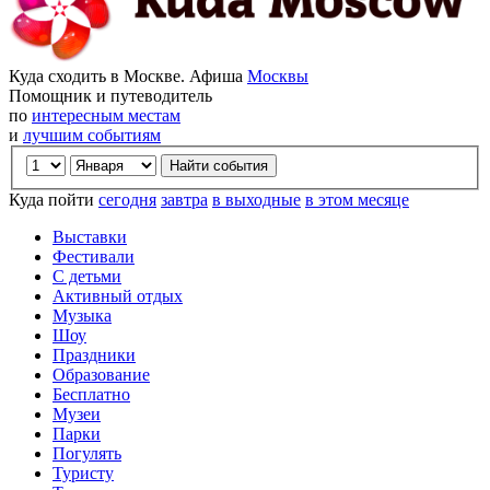
Куда сходить в Москве. Афиша
Москвы
Помощник и путеводитель
по
интересным местам
и
лучшим событиям
Куда пойти
сегодня
завтра
в выходные
в этом месяце
Выставки
Фестивали
С детьми
Активный отдых
Музыка
Шоу
Праздники
Образование
Бесплатно
Музеи
Парки
Погулять
Туристу