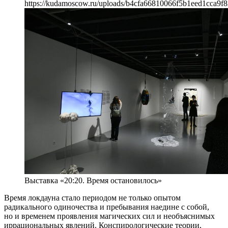
https://kudamoscow.ru/uploads/b4cfa66810066f5b1eed1cca9f8
Выставка «20:20. Время остановилось»
Время локдауна стало периодом не только опытом
радикального одиночества и пребывания наедине с собой,
но и временем проявления магических сил и необъяснимых
иррациональных явлений. Конспирологические теории,