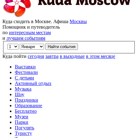
Куда сходить в Москве. Афиша
Москвы
Помощник и путеводитель
по
интересным местам
и
лучшим событиям
Куда пойти
сегодня
завтра
в выходные
в этом месяце
Выставки
Фестивали
С детьми
Активный отдых
Музыка
Шоу
Праздники
Образование
Бесплатно
Музеи
Парки
Погулять
Туристу