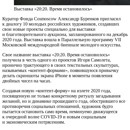
Выставка «20:20. Время остановилось»
Куратор Фонда Cosmoscow Александр Буренков пригласил
к диалогу 10 молодых российских художников, создавших
свои новые проекты специально для выставки
и благотворительного аукциона, запланированного на декабрь
2020 года. Выставка вошла в Параллельную программу VII
Московской международной биеннале молодого искусства.
Свое название выставка «20:20. Время остановилось»
получила в честь одного из проектов Игоря Самолета,
иронично трактующего в своих текстильных скульптурах,
называемых «контент-формами», появившуюся привычку
делать скриншоты экрана iPhone в моменты появления
двойных чисел на часах.
Создавая новую «контент-форму» на излете 2020 года,
посвященную не только конкретному ритуалу загадывания
желаний, но и динамике прошедшего года, обострившего все
противоречия социальных отношений, художник будто
пытается остановить само время, неминуемо движущееся
к очередной волне COVID-19 и новым социальным
и экономическим потрясениям.