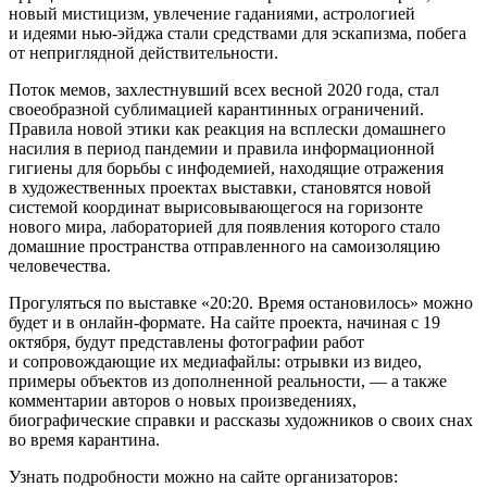
новый мистицизм, увлечение гаданиями, астрологией
и идеями нью-эйджа стали средствами для эскапизма, побега
от неприглядной действительности.
Поток мемов, захлестнувший всех весной 2020 года, стал
своеобразной сублимацией карантинных ограничений.
Правила новой этики как реакция на всплески домашнего
насилия в период пандемии и правила информационной
гигиены для борьбы с инфодемией, находящие отражения
в художественных проектах выставки, становятся новой
системой координат вырисовывающегося на горизонте
нового мира, лабораторией для появления которого стало
домашние пространства отправленного на самоизоляцию
человечества.
Прогуляться по выставке «20:20. Время остановилось» можно
будет и в онлайн-формате. На сайте проекта, начиная с 19
октября, будут представлены фотографии работ
и сопровождающие их медиафайлы: отрывки из видео,
примеры объектов из дополненной реальности, — а также
комментарии авторов о новых произведениях,
биографические справки и рассказы художников о своих снах
во время карантина.
Узнать подробности можно на сайте организаторов: