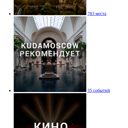
783 места
35 событий