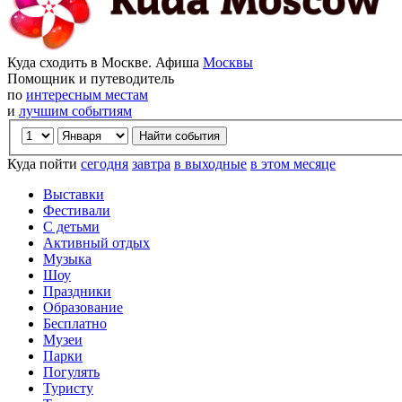
Куда сходить в Москве. Афиша
Москвы
Помощник и путеводитель
по
интересным местам
и
лучшим событиям
Куда пойти
сегодня
завтра
в выходные
в этом месяце
Выставки
Фестивали
С детьми
Активный отдых
Музыка
Шоу
Праздники
Образование
Бесплатно
Музеи
Парки
Погулять
Туристу