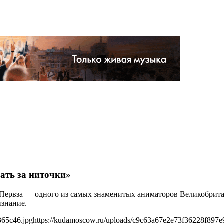
ать за ниточки»
и Первза — одного из самых знаменитых аниматоров Великобрит
знание.
365c46.jpg
https://kudamoscow.ru/uploads/c9c63a67e2e73f36228f897e