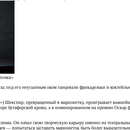
иточки»
; под его неусыпным оком танцевали фрикадельки и коктейльные
) Шекспир, превращенный в марионетку, проигрывает важнейши
 море бутафорской крови, а в номинированном на премию Оскар
снима. Он начал свою творческую карьеру именно на театральных
дея — попытаться заставить марионеток быть более выразительн