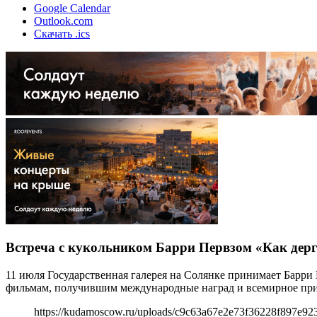
Google Calendar
Outlook.com
Скачать .ics
Встреча с кукольником Барри Первзом «Как дерг
11 июля Государственная галерея на Солянке принимает Барр
фильмам, получившим международные наград и всемирное при
https://kudamoscow.ru/uploads/c9c63a67e2e73f36228f897e92