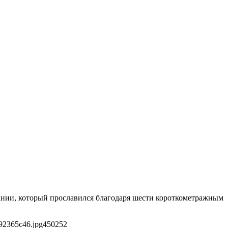
ании, который прославился благодаря шести короткометражным
92365c46.jpg
450
252