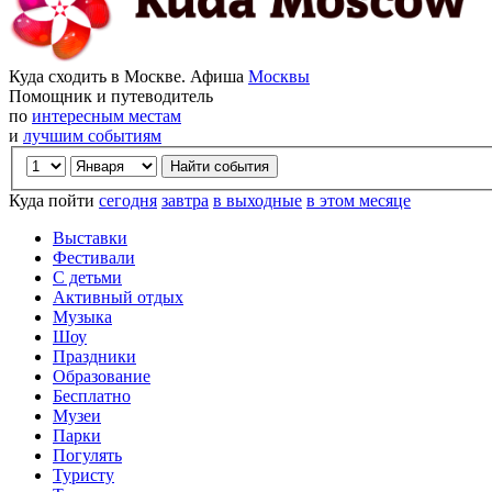
Куда сходить в Москве. Афиша
Москвы
Помощник и путеводитель
по
интересным местам
и
лучшим событиям
Куда пойти
сегодня
завтра
в выходные
в этом месяце
Выставки
Фестивали
С детьми
Активный отдых
Музыка
Шоу
Праздники
Образование
Бесплатно
Музеи
Парки
Погулять
Туристу