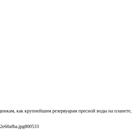
дникам, как крупнейшим резервуарам пресной воды на планете,
2e60afba.jpg
800
533