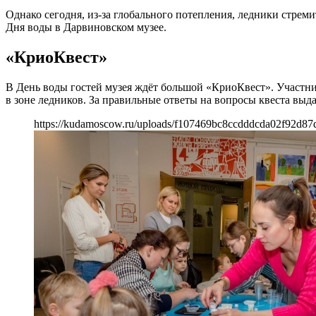
Однако сегодня, из-за глобального потепления, ледники стрем
Дня воды в Дарвиновском музее.
«КриоКвест»
В День воды гостей музея ждёт большой «КриоКвест». Участни
в зоне ледников. За правильные ответы на вопросы квеста вы
https://kudamoscow.ru/uploads/f107469bc8ccdddcda02f92d87