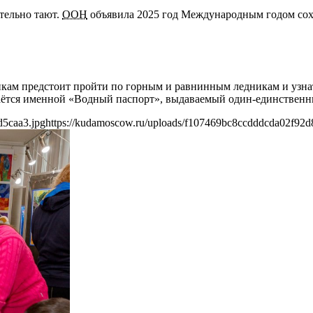
ительно тают.
ООН
объявила 2025 год Международным годом сох
кам предстоит пройти по горным и равнинным ледникам и узнат
даётся именной «Водный паспорт», выдаваемый один-единственны
d5caa3.jpg
https://kudamoscow.ru/uploads/f107469bc8ccdddcda02f92d