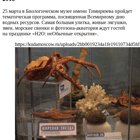
25 марта в Биологическом музее имени Тимирязева пройдет
тематическая программа, посвященная Всемирному дню
водных ресурсов. Самая большая улитка, живые лягушки,
змеи, морские свинки и фотозона-акватория ждут гостей
на празднике «Н2О: неОбычные открытия».
https://kudamoscow.ru/uploads/2bb0019234a1fe19110734d5fd