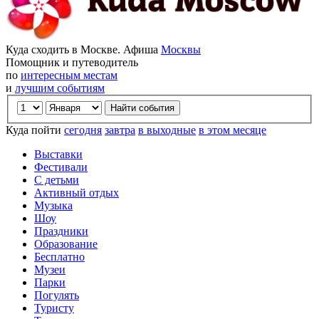
Куда сходить в Москве. Афиша
Москвы
Помощник и путеводитель
по
интересным местам
и
лучшим событиям
Куда пойти
сегодня
завтра
в выходные
в этом месяце
Выставки
Фестивали
С детьми
Активный отдых
Музыка
Шоу
Праздники
Образование
Бесплатно
Музеи
Парки
Погулять
Туристу