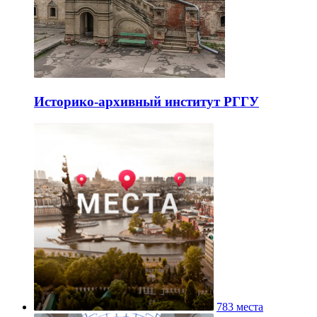
Историко-архивный институт РГГУ
783 места