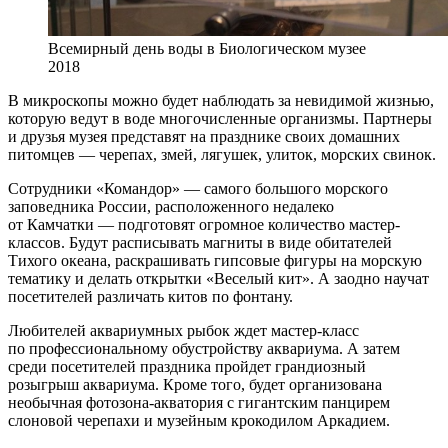
Всемирный день воды в Биологическом музее
2018
В микроскопы можно будет наблюдать за невидимой жизнью,
которую ведут в воде многочисленные организмы. Партнеры
и друзья музея представят на празднике своих домашних
питомцев — черепах, змей, лягушек, улиток, морских свинок.
Сотрудники «Командор» — самого большого морского
заповедника России, расположенного недалеко
от Камчатки — подготовят огромное количество мастер-
классов. Будут расписывать магниты в виде обитателей
Тихого океана, раскрашивать гипсовые фигуры на морскую
тематику и делать открытки «Веселый кит». А заодно научат
посетителей различать китов по фонтану.
Любителей аквариумных рыбок ждет мастер-класс
по профессиональному обустройству аквариума. А затем
среди посетителей праздника пройдет грандиозный
розыгрыш аквариума. Кроме того, будет организована
необычная фотозона-акватория с гигантским панцирем
слоновой черепахи и музейным крокодилом Аркадием.