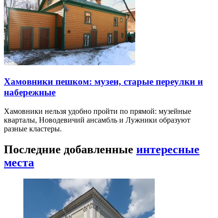
Хамовники пешком: музеи, старые переулки и
набережные
Хамовники нельзя удобно пройти по прямой: музейные
кварталы, Новодевичий ансамбль и Лужники образуют
разные кластеры.
Последние добавленные
интересные
места