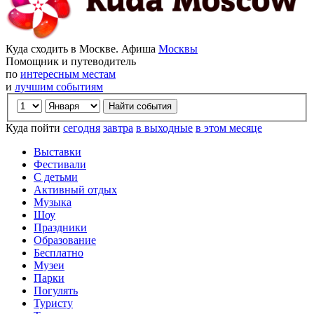
Куда сходить в Москве. Афиша
Москвы
Помощник и путеводитель
по
интересным местам
и
лучшим событиям
Куда пойти
сегодня
завтра
в выходные
в этом месяце
Выставки
Фестивали
С детьми
Активный отдых
Музыка
Шоу
Праздники
Образование
Бесплатно
Музеи
Парки
Погулять
Туристу