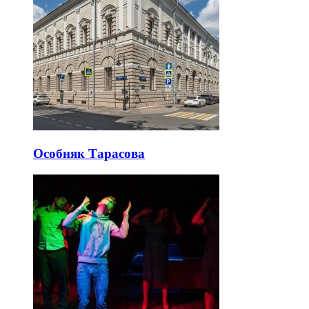
Особняк Тарасова