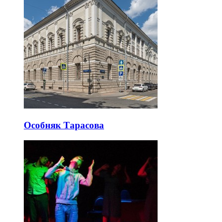
Особняк Тарасова