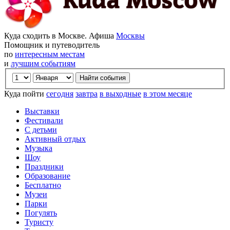
Куда сходить в Москве. Афиша
Москвы
Помощник и путеводитель
по
интересным местам
и
лучшим событиям
Куда пойти
сегодня
завтра
в выходные
в этом месяце
Выставки
Фестивали
С детьми
Активный отдых
Музыка
Шоу
Праздники
Образование
Бесплатно
Музеи
Парки
Погулять
Туристу