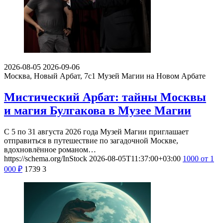
2026-08-05
2026-09-06
Москва, Новый Арбат, 7с1
Музей Магии на Новом Арбате
Мистический Арбат: тайны Москвы
и магия Булгакова в Музее Магии
С 5 по 31 августа 2026 года Музей Магии приглашает
отправиться в путешествие по загадочной Москве,
вдохновлённое романом…
https://schema.org/InStock
2026-08-05T11:37:00+03:00
1000
от 1
000
₽
1739
3