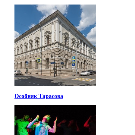
Особняк Тарасова