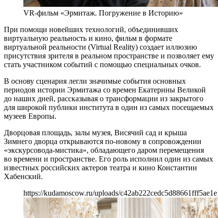
VR-фильм «Эрмитаж. Погружение в Историю»
При помощи новейших технологий, объединивших
виртуальную реальность и кино, фильм в формате
виртуальной реальности (Virtual Reality) создает иллюзию
присутствия зрителя в реальном пространстве и позволяет ему
стать участником событий с помощью специальных очков.
В основу сценария легли значимые события основных
периодов истории Эрмитажа со времен Екатерины Великой
до наших дней, рассказывая о трансформации из закрытого
для широкой публики института в один из самых посещаемых
музеев Европы.
Дворцовая площадь, залы музея, Висячий сад и крыша
Зимнего дворца открываются по-новому в сопровождении
«экскурсовода-мистика», обладающего даром перемещения
во времени и пространстве. Его роль исполнил один из самых
известных российских актеров театра и кино Константин
Хабенский.
https://kudamoscow.ru/uploads/c42ab222cedc5d88661fff5ae1e