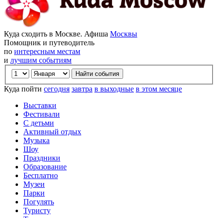
Куда сходить в Москве. Афиша
Москвы
Помощник и путеводитель
по
интересным местам
и
лучшим событиям
Куда пойти
сегодня
завтра
в выходные
в этом месяце
Выставки
Фестивали
С детьми
Активный отдых
Музыка
Шоу
Праздники
Образование
Бесплатно
Музеи
Парки
Погулять
Туристу