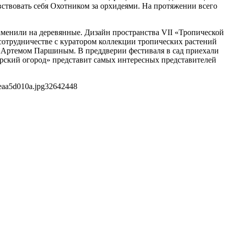
вствовать себя Охотником за орхидеями. На протяжении всего
менили на деревянные. Дизайн пространства VII «Тропической
трудничестве с куратором коллекции тропических растений
 Артемом Паршиным. В преддверии фестиваля в сад приехали
рский огород» представит самых интересных представителей
eaa5d010a.jpg
3264
2448