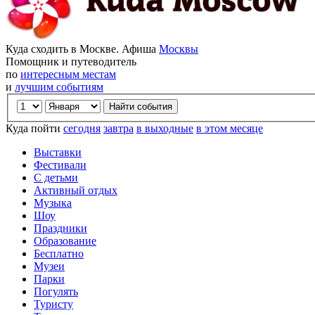
Куда сходить в Москве. Афиша
Москвы
Помощник и путеводитель
по
интересным местам
и
лучшим событиям
Куда пойти
сегодня
завтра
в выходные
в этом месяце
Выставки
Фестивали
С детьми
Активный отдых
Музыка
Шоу
Праздники
Образование
Бесплатно
Музеи
Парки
Погулять
Туристу