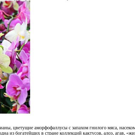
лианы, цветущие аморфофаллусы с запахом гнилого мяса, насек
дна из богатейших в стране коллекций кактусов, алоэ, агав, «