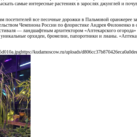
ыскать самые интересные растениях в зарослях джунглей и почу
м посетителей все песочные дорожки в Пальмовой оранжерее за
ьством Чемпиона России по флористике Андрея Филоненко в со
стиваля — ландшафтным архитектором «Аптекарского огорода»
уникальные орхидеи, бромелии, папоротники и лианы. «Аптека
5d010a.jpg
https://kudamoscow.ru/uploads/d806cc37b870426eca0a0de