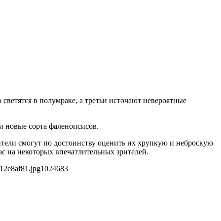
светятся в полумраке, а третьи источают невероятные
и новые сорта фаленопсисов.
тели смогут по достоинству оценить их хрупкую и неброскую
жас на некоторых впечатлительных зрителей.
12e8af81.jpg
1024
683