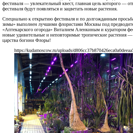
фестиваля — увлекательный квест, главная цель которого — от
фестиваля будут появляться и зацветать новые растения.
Специально к открытию фестиваля и по долгожданным просьба
зимы» выполнен лучшими флористами Москвы под предводител
«Аптекарского огорода» Виталием Аленкиным и куратором фе
новые удивительные и неповторимые тропические растения — 
царства богини Флоры!
https://kudamoscow.ru/uploads/d806cc37b870426eca0a0deeaa