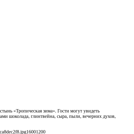
тынь «Тропическая зима». Гости могут увидеть
и шоколада, глинтвейна, сыра, пыли, вечерних духов,
ca8dec2f8.jpg
1600
1200