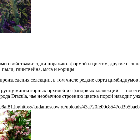
и свойствами: одни поражают формой и цветом, другие словно 
 пыли, глинтвейна, мяса и корицы.
роизведения селекции, в том числе редкие сорта цимбидиумов 
 группу миниатюрных орхидей из фондовых коллекций — посети
з рода Dracula, чье необычное строению цветка порой наводит у
e8af81.jpg
https://kudamoscow.ru/uploads/43a720fe00c8547ed3b5baeb