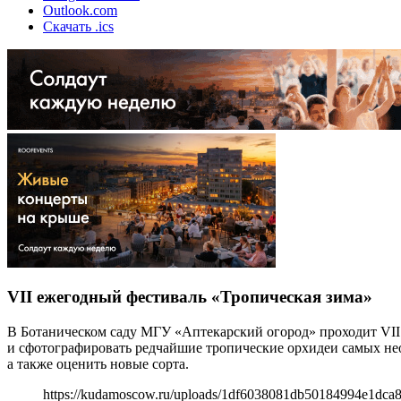
Outlook.com
Скачать .ics
VII ежегодный фестиваль «Тропическая зима»
В Ботаническом саду МГУ «Аптекарский огород» проходит VII 
и сфотографировать редчайшие тропические орхидеи самых не
а также оценить новые сорта.
https://kudamoscow.ru/uploads/1df6038081db50184994e1dca8