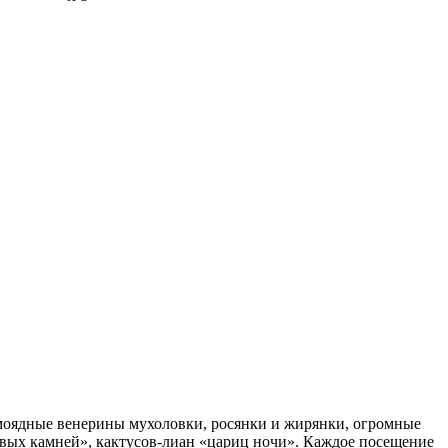
омоядные венерины мухоловки, росянки и жирянки, огромные
живых камней», кактусов-лиан «цариц ночи». Каждое посещение