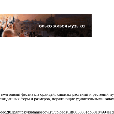
ежегодный фестиваль орхидей, хищных растений и растений пус
ожиданных форм и размеров, поражающие удивительными запахам
dec2f8.jpg
https://kudamoscow.ru/uploads/1df6038081db50184994e1d