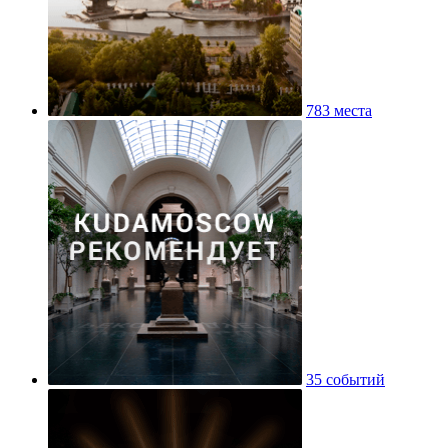
783 места
35 событий