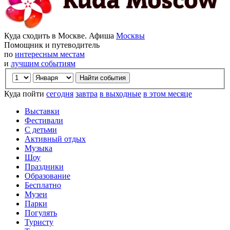
Куда сходить в Москве. Афиша
Москвы
Помощник и путеводитель
по
интересным местам
и
лучшим событиям
Куда пойти
сегодня
завтра
в выходные
в этом месяце
Выставки
Фестивали
С детьми
Активный отдых
Музыка
Шоу
Праздники
Образование
Бесплатно
Музеи
Парки
Погулять
Туристу