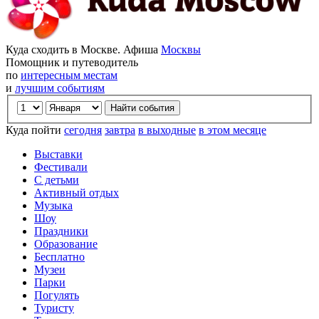
Куда сходить в Москве. Афиша
Москвы
Помощник и путеводитель
по
интересным местам
и
лучшим событиям
Куда пойти
сегодня
завтра
в выходные
в этом месяце
Выставки
Фестивали
С детьми
Активный отдых
Музыка
Шоу
Праздники
Образование
Бесплатно
Музеи
Парки
Погулять
Туристу