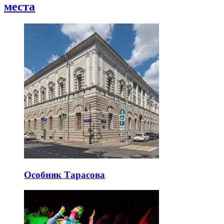
места
Особняк Тарасова