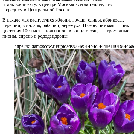
и микроклимату: в центре Москвы всегда теплее, чем
в среднем в Центральной России.
В начале мая распустятся яблони, груши, сливы, абрикосы,
черешни, миндаль, рябчики, черёмуха. В середине мая — пик
цветения 100 тысяч тюльпанов, в конце месяца — громадные
пионы, сирень и рододендроны.
https://kudamoscow.ru/uploads/664e514b4c5f448e180196fd6a