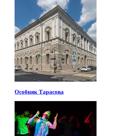
Особняк Тарасова