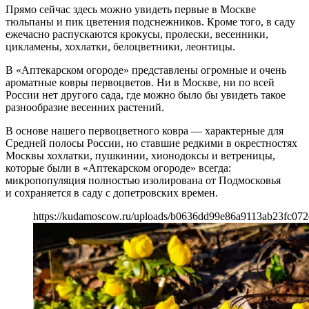
Прямо сейчас здесь можно увидеть первые в Москве
тюльпаны и пик цветения подснежников. Кроме того, в саду
ежечасно распускаются крокусы, пролески, весенники,
цикламены, хохлатки, белоцветники, леонтицы.
В «Аптекарском огороде» представлены огромные и очень
ароматные ковры первоцветов. Ни в Москве, ни по всей
России нет другого сада, где можно было бы увидеть такое
разнообразие весенних растений.
В основе нашего первоцветного ковра — характерные для
Средней полосы России, но ставшие редкими в окрестностях
Москвы хохлатки, пушкинии, хионодоксы и ветреницы,
которые были в «Аптекарском огороде» всегда:
микропопуляция полностью изолирована от Подмосковья
и сохраняется в саду с допетровских времен.
https://kudamoscow.ru/uploads/b0636dd99e86a9113ab23fc072