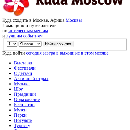
Куда сходить в Москве. Афиша
Москвы
Помощник и путеводитель
по
интересным местам
и
лучшим событиям
Куда пойти
сегодня
завтра
в выходные
в этом месяце
Выставки
Фестивали
С детьми
Активный отдых
Музыка
Шоу
Праздники
Образование
Бесплатно
Музеи
Парки
Погулять
Туристу