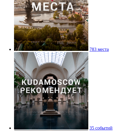
783 места
35 событий