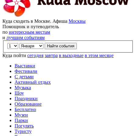
Куда сходить в Москве. Афиша
Москвы
Помощник и путеводитель
по
интересным местам
и
лучшим событиям
Куда пойти
сегодня
завтра
в выходные
в этом месяце
Выставки
Фестивали
С детьми
Активный отдых
Музыка
Шоу
Праздники
Образование
Бесплатно
Музеи
Парки
Погулять
Туристу