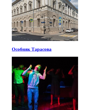
Особняк Тарасова