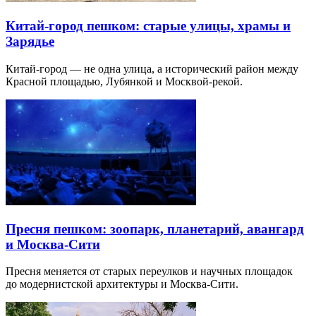
Китай-город пешком: старые улицы, храмы и
Зарядье
Китай-город — не одна улица, а исторический район между
Красной площадью, Лубянкой и Москвой-рекой.
Пресня пешком: зоопарк, планетарий, авангард
и Москва-Сити
Пресня меняется от старых переулков и научных площадок
до модернистской архитектуры и Москва-Сити.