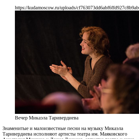
https://kudamoscow.ru/uploads/cf763073dd6abf6ffd927c8b9ab
Вечер Микаэла Таривердиева
Знаменитые и малоизвестные песни на музыку Микаэла
Таривердиева исполняют артисты театра им. Маяковского