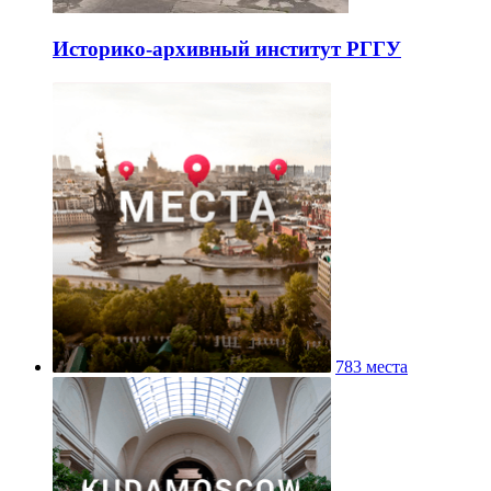
Историко-архивный институт РГГУ
783 места