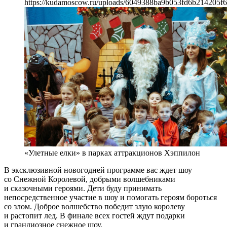
https://kudamoscow.ru/uploads/6049388ba9b053fd6b214205f6
«Улетные елки» в парках аттракционов Хэппилон
В эксклюзивной новогодней программе вас ждет шоу
со Снежной Королевой, добрыми волшебниками
и сказочными героями. Дети буду принимать
непосредственное участие в шоу и помогать героям бороться
со злом. Доброе волшебство победит злую королеву
и растопит лед. В финале всех гостей ждут подарки
и грандиозное снежное шоу.