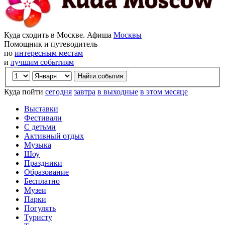
Куда сходить в Москве. Афиша
Москвы
Помощник и путеводитель
по
интересным местам
и
лучшим событиям
Куда пойти
сегодня
завтра
в выходные
в этом месяце
Выставки
Фестивали
С детьми
Активный отдых
Музыка
Шоу
Праздники
Образование
Бесплатно
Музеи
Парки
Погулять
Туристу