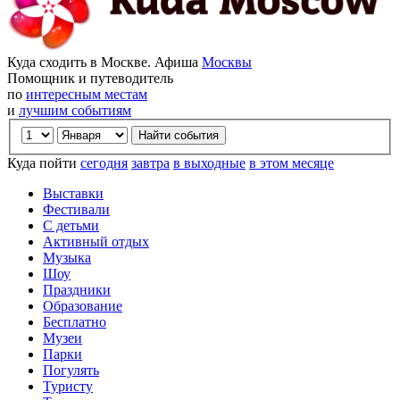
Куда сходить в Москве. Афиша
Москвы
Помощник и путеводитель
по
интересным местам
и
лучшим событиям
Куда пойти
сегодня
завтра
в выходные
в этом месяце
Выставки
Фестивали
С детьми
Активный отдых
Музыка
Шоу
Праздники
Образование
Бесплатно
Музеи
Парки
Погулять
Туристу