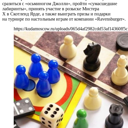
сразиться с «осьминогом Джолли», пройти «сумасшедшие
лабиринты», принять участие в розыске Мистера
Х в Скотленд Ярде, а также выиграть призы и подарки
на турнире по настольным играм от компании «Ravensburger».
https://kudamoscow.ru/uploads/065d4af2982cdd53af14360ff5c