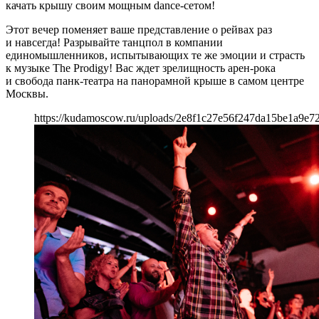
качать крышу своим мощным dance-сетом!
Этот вечер поменяет ваше представление о рейвах раз
и навсегда! Разрывайте танцпол в компании
единомышленников, испытывающих те же эмоции и страсть
к музыке The Prodigy! Вас ждет зрелищность арен-рока
и свобода панк-театра на панорамной крыше в самом центре
Москвы.
https://kudamoscow.ru/uploads/2e8f1c27e56f247da15be1a9e72