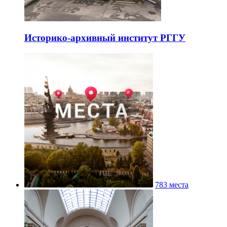
Историко-архивный институт РГГУ
783 места