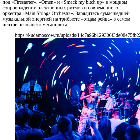
под «Firestarter», «Omen» и «Smack my bitch up» в мощном
сопровождении электронных ритмов и современного
оркестра «Main Strings Orchestra». Зарядитесь сумасшедшей
музыкальной энергией на трибьюте «отцам рейва» в самом
центре неспящего мегаполиса!
https://kudamoscow.ru/uploads/14c7a96b129306f3de08e75fb2