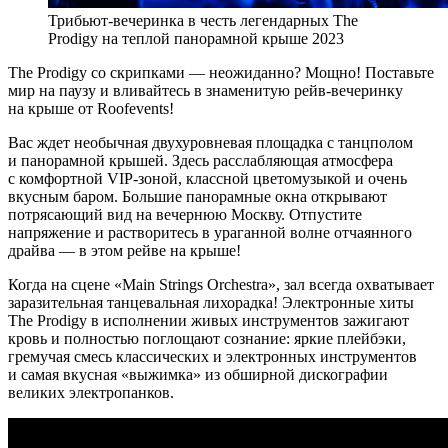
Трибьют-вечеринка в честь легендарных The
Prodigy на теплой панорамной крыше 2023
The Prodigy со скрипками — неожиданно? Мощно! Поставьте
мир на паузу и вливайтесь в знаменитую рейв-вечеринку
на крыше от Roofevents!
Вас ждет необычная двухуровневая площадка с танцполом
и панорамной крышей. Здесь расслабляющая атмосфера
с комфортной VIP-зоной, классной цветомузыкой и очень
вкусным баром. Большие панорамные окна открывают
потрясающий вид на вечернюю Москву. Отпустите
напряжение и растворитесь в ураганной волне отчаянного
драйва — в этом рейве на крыше!
Когда на сцене «Main Strings Orchestra», зал всегда охватывает
заразительная танцевальная лихорадка! Электронные хиты
The Prodigy в исполнении живых инструментов зажигают
кровь и полностью поглощают сознание: яркие плейбэки,
гремучая смесь классических и электронных инструментов
и самая вкусная «выжимка» из обширной дискографии
великих электропанков.