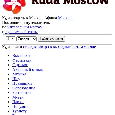
Куда сходить в Москве. Афиша
Москвы
Помощник и путеводитель
по
интересным местам
и
лучшим событиям
Куда пойти
сегодня
завтра
в выходные
в этом месяце
Выставки
Фестивали
С детьми
Активный отдых
Музыка
Шоу
Праздники
Образование
Бесплатно
Музеи
Парки
Погулять
Туристу