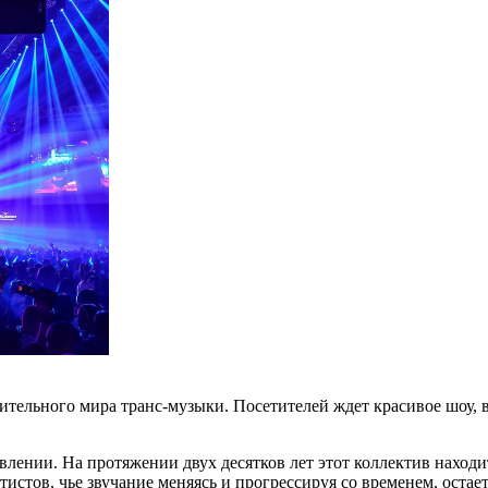
ительного мира транс-музыки. Посетителей ждет красивое шоу,
лении. На протяжении двух десятков лет этот коллектив находит
артистов, чье звучание меняясь и прогрессируя со временем, оста