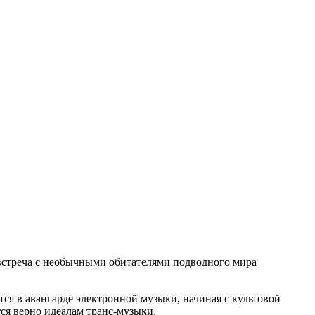
 встреча с необычными обитателями подводного мира
ся в авангарде электронной музыки, начиная с культовой
ется верно идеалам транс-музыки.