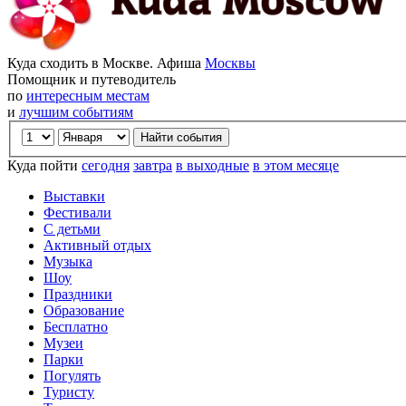
Куда сходить в Москве. Афиша
Москвы
Помощник и путеводитель
по
интересным местам
и
лучшим событиям
Куда пойти
сегодня
завтра
в выходные
в этом месяце
Выставки
Фестивали
С детьми
Активный отдых
Музыка
Шоу
Праздники
Образование
Бесплатно
Музеи
Парки
Погулять
Туристу