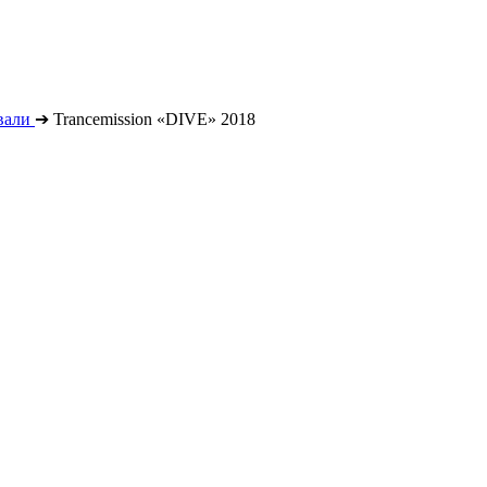
вали
➔
Trancemission «DIVE» 2018