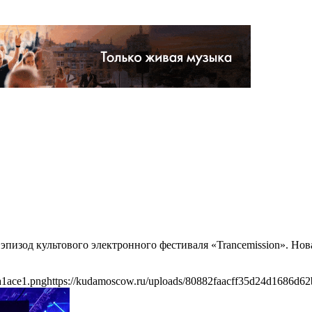
 эпизод культового электронного фестиваля «Trancemission». Но
a1ace1.png
https://kudamoscow.ru/uploads/80882faacff35d24d1686d6