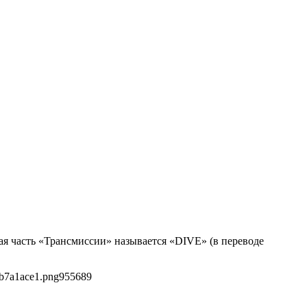
вая часть «Трансмиссии» называется «DIVE» (в переводе
2b7a1ace1.png
955
689