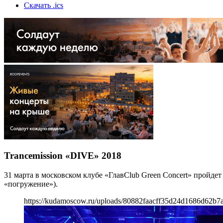
Скачать .ics
Trancemission «DIVE» 2018
31 марта в московском клубе «ГлавClub Green Concert» пройдет
«погружение»).
https://kudamoscow.ru/uploads/80882faacff35d24d1686d62b7