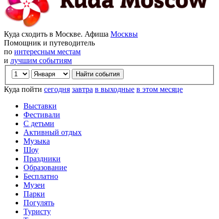
Куда сходить в Москве. Афиша
Москвы
Помощник и путеводитель
по
интересным местам
и
лучшим событиям
Куда пойти
сегодня
завтра
в выходные
в этом месяце
Выставки
Фестивали
С детьми
Активный отдых
Музыка
Шоу
Праздники
Образование
Бесплатно
Музеи
Парки
Погулять
Туристу