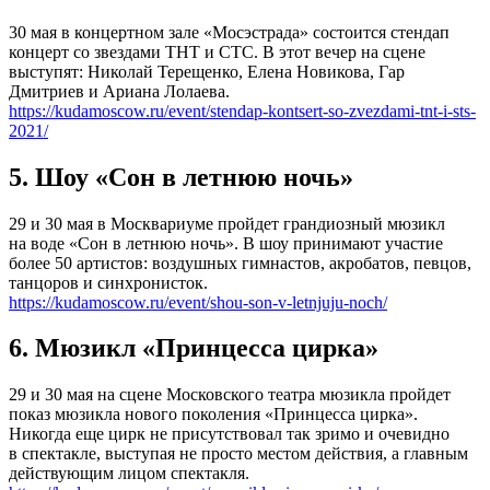
30 мая в концертном зале «Мосэстрада» состоится стендап
концерт со звездами ТНТ и СТС. В этот вечер на сцене
выступят: Николай Терещенко, Елена Новикова, Гар
Дмитриев и Ариана Лолаева.
https://kudamoscow.ru/event/stendap-kontsert-so-zvezdami-tnt-i-sts-
2021/
5. Шоу «Сон в летнюю ночь»
29 и 30 мая в Москвариуме пройдет грандиозный мюзикл
на воде «Сон в летнюю ночь». В шоу принимают участие
более 50 артистов: воздушных гимнастов, акробатов, певцов,
танцоров и синхронисток.
https://kudamoscow.ru/event/shou-son-v-letnjuju-noch/
6. Мюзикл «Принцесса цирка»
29 и 30 мая на сцене Московского театра мюзикла пройдет
показ мюзикла нового поколения «Принцесса цирка».
Никогда еще цирк не присутствовал так зримо и очевидно
в спектакле, выступая не просто местом действия, а главным
действующим лицом спектакля.