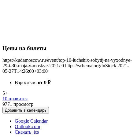
Цены на билеты
https://kudamoscow.ru/event/top-10-luchshix-sobytij-na-vyxodnye-
29-i-30-maja-v-moskve-2021/
0
https://schema.org/InStock
2021-
05-27T14:26:00+03:00
Взрослый:
от 0
₽
5+
10 нравится
9771
просмотр
Добавить в календарь
Google Calendar
Outlook.com
Скачать .ics