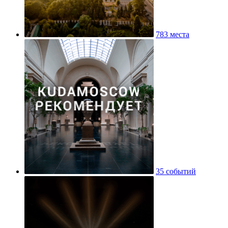
783 места
35 событий