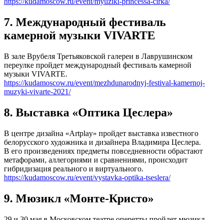
https://kudamoscow.ru/event/myuzikl-princessa-cirka/
7. Международный фестиваль
камерной музыки VIVARTE
В зале Врубеля Третьяковской галереи в Лаврушинском
переулке пройдет международный фестиваль камерной
музыки VIVARTE.
https://kudamoscow.ru/event/mezhdunarodnyj-festival-kamernoj-
muzyki-vivarte-2021/
8. Выставка «Оптика Цеслера»
В центре дизайна «Artplay» пройдет выставка известного
белорусского художника и дизайнера Владимира Цеслера.
В его произведениях предметы повседневности обрастают
метафорами, аллегориями и сравнениями, происходит
гибридизация реального и виртуального.
https://kudamoscow.ru/event/vystavka-optika-tseslera/
9. Мюзикл «Монте-Кристо»
29 и 30 мая в Московском театре оперетты пройдет мюзикл