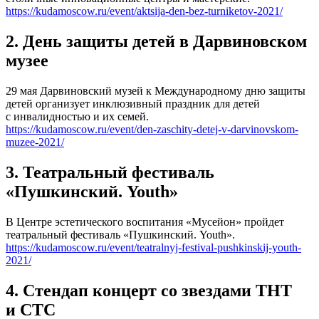
https://kudamoscow.ru/event/aktsija-den-bez-turniketov-2021/
2. День защиты детей в Дарвиновском
музее
29 мая Дарвиновский музей к Международному дню защиты
детей организует инклюзивный праздник для детей
с инвалидностью и их семей.
https://kudamoscow.ru/event/den-zaschity-detej-v-darvinovskom-
muzee-2021/
3. Театральный фестиваль
«Пушкинский. Youth»
В Центре эстетического воспитания «Мусейон» пройдет
театральный фестиваль «Пушкинский. Youth».
https://kudamoscow.ru/event/teatralnyj-festival-pushkinskij-youth-
2021/
4. Стендап концерт со звездами ТНТ
и СТС