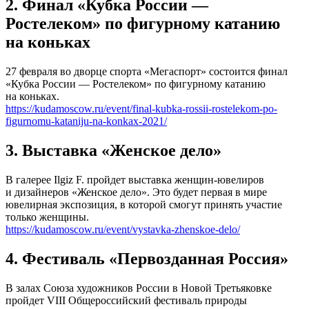
2. Финал «Кубка России —
Ростелеком» по фигурному катанию
на коньках
27 февраля во дворце спорта «Мегаспорт» состоится финал
«Кубка России — Ростелеком» по фигурному катанию
на коньках.
https://kudamoscow.ru/event/final-kubka-rossii-rostelekom-po-
figurnomu-kataniju-na-konkax-2021/
3. Выставка «Женское дело»
В галерее Ilgiz F. пройдет выставка женщин-ювелиров
и дизайнеров «Женское дело». Это будет первая в мире
ювелирная экспозиция, в которой смогут принять участие
только женщины.
https://kudamoscow.ru/event/vystavka-zhenskoe-delo/
4. Фестиваль «Первозданная Россия»
В залах Союза художников России в Новой Третьяковке
пройдет VIII Общероссийский фестиваль природы