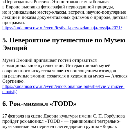
«Первозданная Россия». Это не только самая большая
в Европе выставка фотографий первозданной природы,
но и уникальные мастер-классы, встречи, научно-популярные
лекции и показы документальных фильмов о природе, детская
программа.
https://kudamoscow.ru/event/festival-pervozdannaja-rossija-2021/
5. Невероятное путешествие по Музею
Эмоций
Музей Эмоций приглашает гостей отправиться
в эмоциональное путешествие. Интерактивный музей
современного искусства является воплощением взглядов
на различные эмоции создателя и художника музея — Алексея
Сергиенко.
https://kudamoscow.ru/event/emotsionalnoe-puteshestvie-v-muzee-
emotsij/
6. Рок-мюзикл «TODD»
27 февраля на сцене Дворца культуры имени С. П. Горбунова
пройдет рок-мюзикл «TODD» — грандиозный театрально-
музыкальный эксперимент легендарной группы «Король