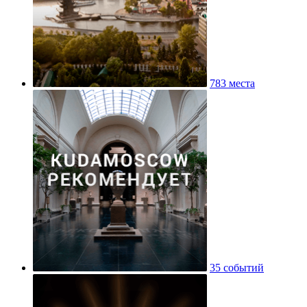
783 места
35 событий