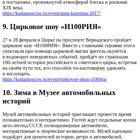
в постановке, проникнутой атмосферой блеска и роскоши
XIX века.
https://kudamoscow.ru/event/anna-karenina-2017/
9. Цирковое шоу «И100РИЯ»
27 и 28 февраля в Цирке на проспекте Вернадского пройдет
цирковое шоу «И100РИЯ». Вместе с главными героями этого
спектакля при помощи цирковой магии зритель окунётся
в водоворот невероятных событий, пройдёт по страницам
100-летней истории российского и советского цирка, встречая
на своём пути тех, кто способен по-настоящему удивлять
и восхищать.
https://kudamoscow.ru/event/tsirkovoe-shou-i100rija/
10. Зима в Музее автомобильных
историй
Музей автомобильных историй приглашает провести время
познавательно и интерактивно. Гостей ждут педальные копии
авто-легенд СССР, полноразмерные автомобили,
интерактивные и творческие возможности. Музей идеально
подойдет для ценителей истории, ретро и автомобилей,