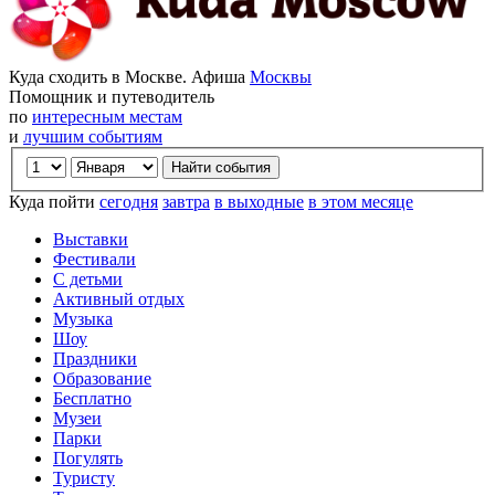
Куда сходить в Москве. Афиша
Москвы
Помощник и путеводитель
по
интересным местам
и
лучшим событиям
Куда пойти
сегодня
завтра
в выходные
в этом месяце
Выставки
Фестивали
С детьми
Активный отдых
Музыка
Шоу
Праздники
Образование
Бесплатно
Музеи
Парки
Погулять
Туристу