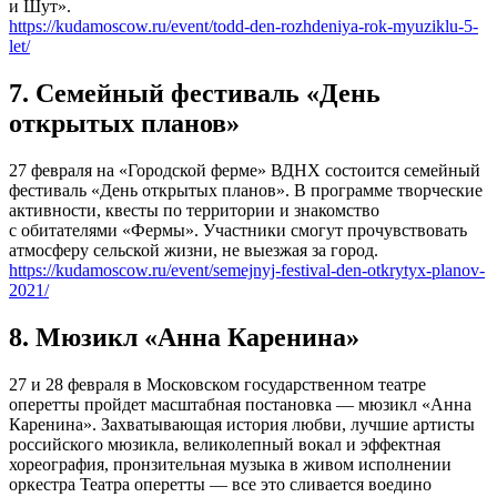
и Шут».
https://kudamoscow.ru/event/todd-den-rozhdeniya-rok-myuziklu-5-
let/
7. Семейный фестиваль «День
открытых планов»
27 февраля на «Городской ферме» ВДНХ состоится семейный
фестиваль «День открытых планов». В программе творческие
активности, квесты по территории и знакомство
с обитателями «Фермы». Участники смогут прочувствовать
атмосферу сельской жизни, не выезжая за город.
https://kudamoscow.ru/event/semejnyj-festival-den-otkrytyx-planov-
2021/
8. Мюзикл «Анна Каренина»
27 и 28 февраля в Московском государственном театре
оперетты пройдет масштабная постановка — мюзикл «Анна
Каренина». Захватывающая история любви, лучшие артисты
российского мюзикла, великолепный вокал и эффектная
хореография, пронзительная музыка в живом исполнении
оркестра Театра оперетты — все это сливается воедино