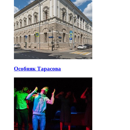
Особняк Тарасова