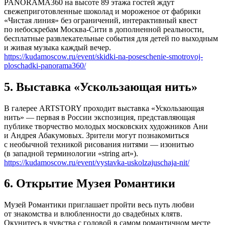
PANORAMA360 на высоте 89 этажа гостей ждут
свежеприготовленные шоколад и мороженое от фабрики
«Чистая линия» без ограничений, интерактивный квест
по небоскребам Москва-Сити в дополненной реальности,
бесплатные развлекательные события для детей по выходным
и живая музыка каждый вечер.
https://kudamoscow.ru/event/skidki-na-poseschenie-smotrovoj-
ploschadki-panorama360/
5. Выставка «Ускользающая нить»
В галерее ARTSTORY проходит выставка «Ускользающая
нить» — первая в России экспозиция, представляющая
публике творчество молодых московских художников Ани
и Андрея Абакумовых. Зрители могут познакомиться
с необычной техникой рисования нитями — изонитью
(в западной терминологии «string art»).
https://kudamoscow.ru/event/vystavka-uskolzajuschaja-nit/
6. Открытие Музея Романтики
Музей Романтики приглашает пройти весь путь любви
от знакомства и влюбленности до свадебных клятв.
Окунитесь в чувства с головой в самом романтичном месте