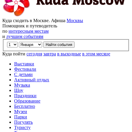
Куда сходить в Москве. Афиша
Москвы
Помощник и путеводитель
по
интересным местам
и
лучшим событиям
Куда пойти
сегодня
завтра
в выходные
в этом месяце
Выставки
Фестивали
С детьми
Активный отдых
Музыка
Шоу
Праздники
Образование
Бесплатно
Музеи
Парки
Погулять
Туристу