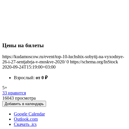
Цены на билеты
https://kudamoscow.ru/event/top-10-luchshix-sobytij-na-vyxodnye-
26-i-27-sentjabrja-v-moskve-2020/
0
https://schema.org/InStock
2020-09-24T15:19:00+03:00
Взрослый:
от 0
₽
5+
33 нравится
16043
просмотра
Добавить в календарь
Google Calendar
Outlook.com
Скачать .ics