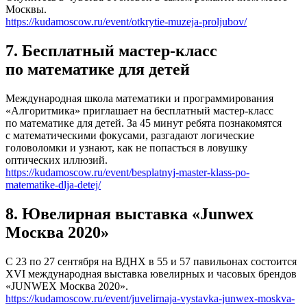
Москвы.
https://kudamoscow.ru/event/otkrytie-muzeja-proljubov/
7. Бесплатный мастер-класс
по математике для детей
Международная школа математики и программирования
«Алгоритмика» приглашает на бесплатный мастер-класс
по математике для детей. За 45 минут ребята познакомятся
с математическими фокусами, разгадают логические
головоломки и узнают, как не попасться в ловушку
оптических иллюзий.
https://kudamoscow.ru/event/besplatnyj-master-klass-po-
matematike-dlja-detej/
8. Ювелирная выставка «Junwex
Москва 2020»
С 23 по 27 сентября на ВДНХ в 55 и 57 павильонах состоится
XVI международная выставка ювелирных и часовых брендов
«JUNWEX Москва 2020».
https://kudamoscow.ru/event/juvelirnaja-vystavka-junwex-moskva-