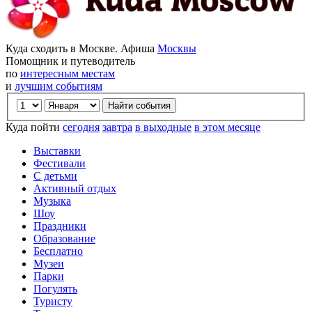
Куда сходить в Москве. Афиша
Москвы
Помощник и путеводитель
по
интересным местам
и
лучшим событиям
Куда пойти
сегодня
завтра
в выходные
в этом месяце
Выставки
Фестивали
С детьми
Активный отдых
Музыка
Шоу
Праздники
Образование
Бесплатно
Музеи
Парки
Погулять
Туристу