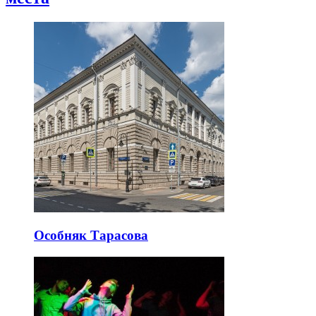
Особняк Тарасова