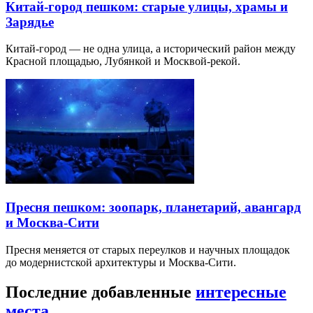
Китай-город пешком: старые улицы, храмы и
Зарядье
Китай-город — не одна улица, а исторический район между
Красной площадью, Лубянкой и Москвой-рекой.
Пресня пешком: зоопарк, планетарий, авангард
и Москва-Сити
Пресня меняется от старых переулков и научных площадок
до модернистской архитектуры и Москва-Сити.
Последние добавленные
интересные
места