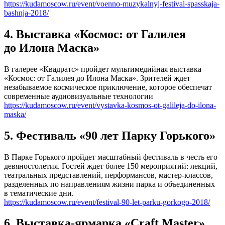
https://kudamoscow.ru/event/voenno-muzykalnyj-festival-spasskaja-
bashnja-2018/
4. Выставка «Космос: от Галилея
до Илона Маска»
В галерее «Квадратс» пройдет мультимедийная выставка
«Космос: от Галилея до Илона Маска». Зрителей ждет
незабываемое космическое приключение, которое обеспечат
современные аудиовизуальные технологии
https://kudamoscow.ru/event/vystavka-kosmos-ot-galileja-do-ilona-
maska/
5. Фестиваль «90 лет Парку Горького»
В Парке Горького пройдет масштабный фестиваль в честь его
девяностолетия. Гостей ждет более 150 мероприятий: лекций,
театральных представлений, перформансов, мастер-классов,
разделенных по направлениям жизни парка и объединенных
в тематические дни.
https://kudamoscow.ru/event/festival-90-let-parku-gorkogo-2018/
6. Выставка-ярмарка «Craft Master»