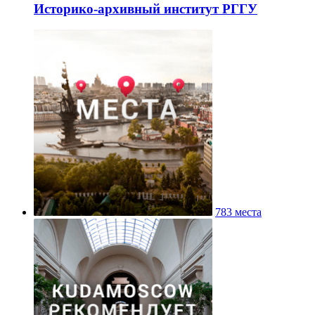
Историко-архивный институт РГГУ
783 места