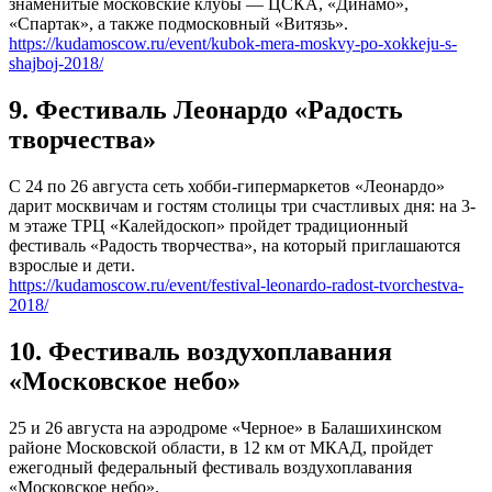
знаменитые московские клубы — ЦСКА, «Динамо»,
«Спартак», а также подмосковный «Витязь».
https://kudamoscow.ru/event/kubok-mera-moskvy-po-xokkeju-s-
shajboj-2018/
9. Фестиваль Леонардо «Радость
творчества»
С 24 по 26 августа сеть хобби-гипермаркетов «Леонардо»
дарит москвичам и гостям столицы три счастливых дня: на 3-
м этаже ТРЦ «Калейдоскоп» пройдет традиционный
фестиваль «Радость творчества», на который приглашаются
взрослые и дети.
https://kudamoscow.ru/event/festival-leonardo-radost-tvorchestva-
2018/
10. Фестиваль воздухоплавания
«Московское небо»
25 и 26 августа на аэродроме «Черное» в Балашихинском
районе Московской области, в 12 км от МКАД, пройдет
ежегодный федеральный фестиваль воздухоплавания
«Московское небо».