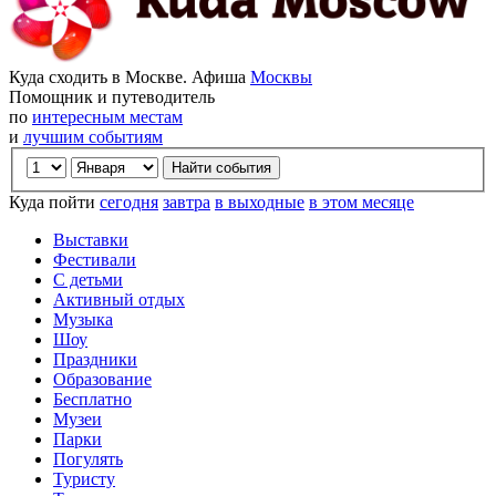
Куда сходить в Москве. Афиша
Москвы
Помощник и путеводитель
по
интересным местам
и
лучшим событиям
Куда пойти
сегодня
завтра
в выходные
в этом месяце
Выставки
Фестивали
С детьми
Активный отдых
Музыка
Шоу
Праздники
Образование
Бесплатно
Музеи
Парки
Погулять
Туристу