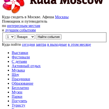
Куда сходить в Москве. Афиша
Москвы
Помощник и путеводитель
по
интересным местам
и
лучшим событиям
Куда пойти
сегодня
завтра
в выходные
в этом месяце
Выставки
Фестивали
С детьми
Активный отдых
Музыка
Шоу
Праздники
Образование
Бесплатно
Музеи
Парки
Погулять
Туристу