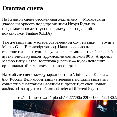
Главная сцена
На Главной сцене бессменный хедлайнер — Московский
джазовый оркестр под управлением Игоря Бутмана
представит совместную программу с легендарной
вокалисткой Fantine (США).
Там же выступят мастера современной соул-музыки — группа
Mamas Gun (Великобритания). Наши российские
исполнители — группа Gayana познакомят зрителей со своей
аутентичной музыкой, вдохновленной эпохой 80-х. А проект
Mambo Party Петра Востокова (Россия — Куба) исполнит
оригинальный латиноамериканский джаз.
На этой же сцене международное трио Vintskevich Kershaw-
trio (Россия-Великобритания) впервые в истории выступит
совместно с Вартаном Бабаяном и презентует свой новый
альбом «Под другим небом» («Under a Different Sky»).
https://kudamoscow.ru/uploads/9527770be22b6c90de4221802