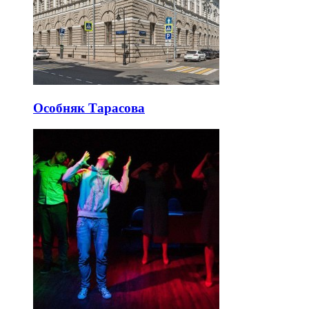
Особняк Тарасова