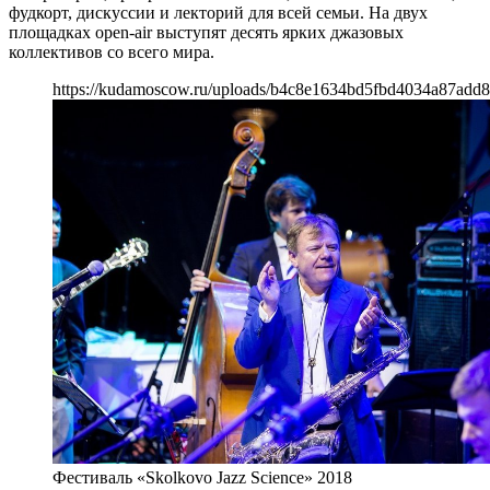
фудкорт, дискуссии и лекторий для всей семьи. На двух
площадках open-air выступят десять ярких джазовых
коллективов со всего мира.
https://kudamoscow.ru/uploads/b4c8e1634bd5fbd4034a87add8
Фестиваль «Skolkovo Jazz Science» 2018