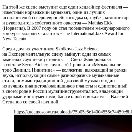
На этой же сцене выступит еще один хедлайнер фестиваля —
известный норвежский музыкант, один из лучших
исполнителей северо-европейского джаза, трубач, композитор
и руководитель собственного оркестра — Mathias Eick
(Норвегия). В 2007 году он стал победителем международного
конкурса молодых талантов «The International Jazz Award for
New Talent».
Среди других участников Skolkovo Jazz Science
на Экспериментальную сцену выйдут: одна из самых
заметных соул-певиц столицы — Света Жаворонкова
в составе Secret Atelier; группа «21 pm» или «Музыкальное
трио Даниила Никитина» — коллектив, выходящий за рамки
звука, использующий самые разнообразные музыкальные
стили, помимо традиционной джазовой музыки и один
из лучших пианистов/клавишников планеты и единственный
в своем роде в России мультиинструменталист, владеющий
ударными инструментами, бас-гитарой и вокалом — Валерий
Степанов со своей группой.
https://kudamoscow.ru/uploads/75b05e5e14004555c74459e8b1