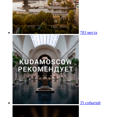
783 места
35 событий