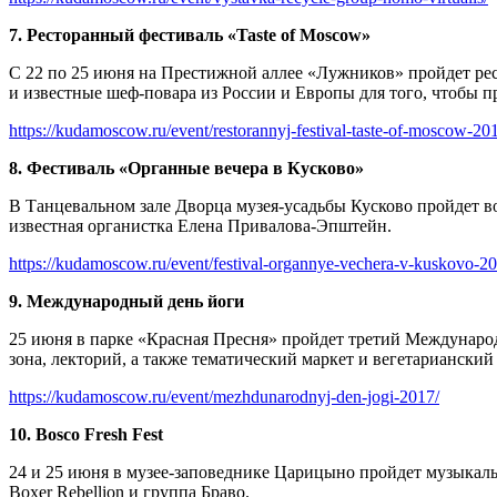
7. Ресторанный фестиваль «Taste of Moscow»
С 22 по 25 июня на Престижной аллее «Лужников» пройдет ре
и известные шеф-повара из России и Европы для того, чтобы
https://kudamoscow.ru/event/restorannyj-festival-taste-of-moscow-20
8. Фестиваль «Органные вечера в Кусково»
В Танцевальном зале Дворца музея-усадьбы Кусково пройдет в
известная органистка Елена Привалова-Эпштейн.
https://kudamoscow.ru/event/festival-organnye-vechera-v-kuskovo-20
9. Международный день йоги
25 июня в парке «Красная Пресня» пройдет третий Международн
зона, лекторий, а также тематический маркет и вегетарианский
https://kudamoscow.ru/event/mezhdunarodnyj-den-jogi-2017/
10. Bosco Fresh Fest
24 и 25 июня в музее-заповеднике Царицыно пройдет музыкальн
Boxer Rebellion и группа Браво.