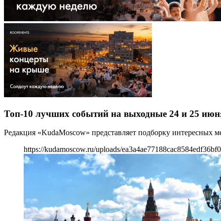
Топ-10 лучших событий на выходные 24 и 25 июн
Редакция «KudaMoscow» представляет подборку интересных ме
https://kudamoscow.ru/uploads/ea3a4ae77188cac8584edf36bf0