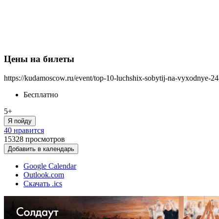
Цены на билеты
https://kudamoscow.ru/event/top-10-luchshix-sobytij-na-vyxodnye-24
Бесплатно
5+
Я пойду
40 нравится
15328
просмотров
Добавить в календарь
Google Calendar
Outlook.com
Скачать .ics