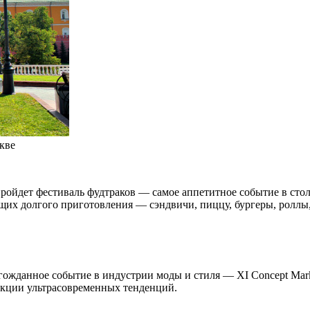
кве
ройдет фестиваль фудтраков — самое аппетитное событие в сто
щих долгого приготовления — сэндвичи, пиццу, бургеры, роллы,
лгожданное событие в индустрии моды и стиля — XI Concept Mar
екции ультрасовременных тенденций.