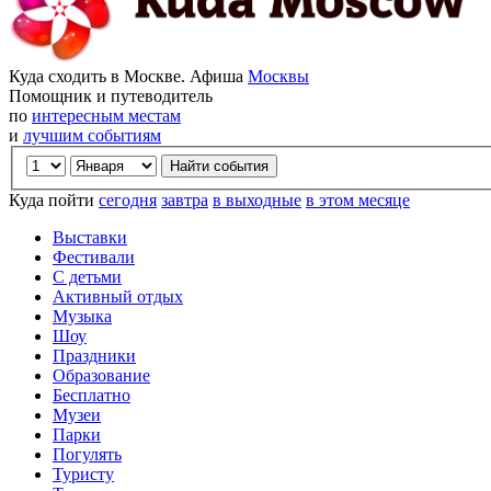
Куда сходить в Москве. Афиша
Москвы
Помощник и путеводитель
по
интересным местам
и
лучшим событиям
Куда пойти
сегодня
завтра
в выходные
в этом месяце
Выставки
Фестивали
С детьми
Активный отдых
Музыка
Шоу
Праздники
Образование
Бесплатно
Музеи
Парки
Погулять
Туристу