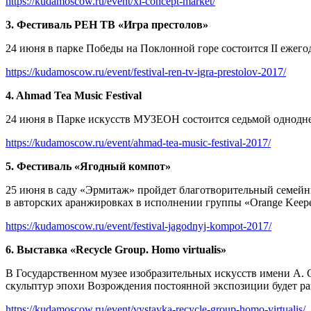
https://kudamoscow.ru/event/xi-concept-market/
3. Фестиваль РЕН ТВ «Игра престолов»
24 июня в парке Победы на Поклонной горе состоится II еже
https://kudamoscow.ru/event/festival-ren-tv-igra-prestolov-2017/
4. Ahmad Tea Music Festival
24 июня в Парке искусств МУЗЕОН состоится седьмой одноднев
https://kudamoscow.ru/event/ahmad-tea-music-festival-2017/
5. Фестиваль «Ягодный компот»
25 июня в саду «Эрмитаж» пройдет благотворительный семейны
в авторских аранжировках в исполнении группы «Orange Keeper
https://kudamoscow.ru/event/festival-jagodnyj-kompot-2017/
6. Выставка «Recycle Group. Homo virtualis»
В Государственном музее изобразительных искусств имени А. С
скульптур эпохи Возрождения постоянной экспозиции будет р
https://kudamoscow.ru/event/vystavka-recycle-group-homo-virtualis/