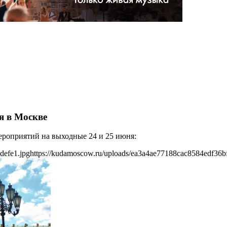
я в Москве
роприятий на выходные 24 и 25 июня:
defe1.jpg
https://kudamoscow.ru/uploads/ea3a4ae77188cac8584edf36b