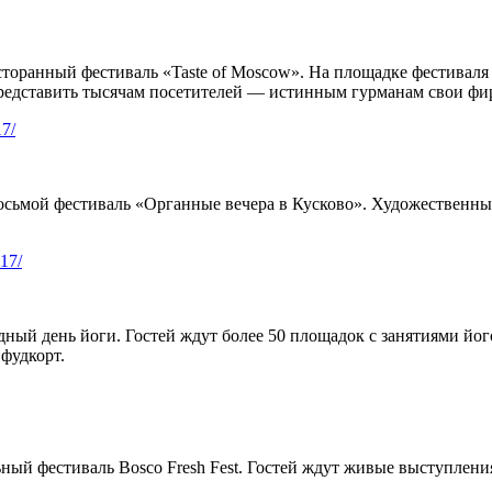
сторанный фестиваль «Taste of Moscow». На площадке фестивал
 представить тысячам посетителей — истинным гурманам свои ф
17/
осьмой фестиваль «Органные вечера в Кусково». Художественны
17/
ый день йоги. Гостей ждут более 50 площадок с занятиями його
 фудкорт.
ый фестиваль Bosco Fresh Fest. Гостей ждут живые выступления 