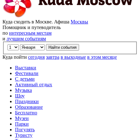
Куда сходить в Москве. Афиша
Москвы
Помощник и путеводитель
по
интересным местам
и
лучшим событиям
Куда пойти
сегодня
завтра
в выходные
в этом месяце
Выставки
Фестивали
С детьми
Активный отдых
Музыка
Шоу
Праздники
Образование
Бесплатно
Музеи
Парки
Погулять
Туристу