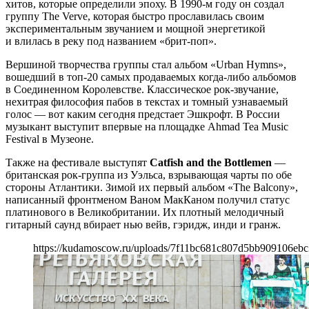
хитов, которые определили эпоху. В 1990-м году он создал
группу The Verve, которая быстро прославилась своим
экспериментальным звучанием и мощной энергетикой
и влилась в реку под названием «брит-поп».
Вершиной творчества группы стал альбом «Urban Hymns»,
вошедший в топ-20 самых продаваемых когда-либо альбомов
в Соединенном Королевстве. Классическое рок-звучание,
нехитрая философия пабов в текстах и томный узнаваемый
голос — вот каким сегодня предстает Эшкрофт. В России
музыкант выступит впервые на площадке Ahmad Tea Music
Festival в Музеоне.
Также на фестивале выступят
Catfish and the Bottlemen
—
британская рок-группа из Уэльса, взрывающая чарты по обе
стороны Атлантики. Зимой их первый альбом «The Balcony»,
написанный фронтменом Ваном МакКаном получил статус
платинового в Великобритании. Их плотный мелодичный
гитарный саунд вбирает нью вейв, гэридж, инди и гранж.
https://kudamoscow.ru/uploads/7f11bc681c807d5bb909106ebc