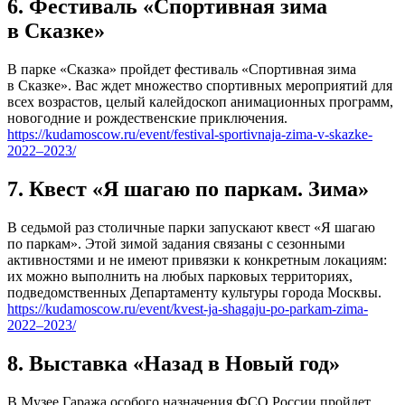
6. Фестиваль «Спортивная зима
в Сказке»
В парке «Сказка» пройдет фестиваль «Спортивная зима
в Сказке». Вас ждет множество спортивных мероприятий для
всех возрастов, целый калейдоскоп анимационных программ,
новогодние и рождественские приключения.
https://kudamoscow.ru/event/festival-sportivnaja-zima-v-skazke-
2022–2023/
7. Квест «Я шагаю по паркам. Зима»
В седьмой раз столичные парки запускают квест «Я шагаю
по паркам». Этой зимой задания связаны с сезонными
активностями и не имеют привязки к конкретным локациям:
их можно выполнить на любых парковых территориях,
подведомственных Департаменту культуры города Москвы.
https://kudamoscow.ru/event/kvest-ja-shagaju-po-parkam-zima-
2022–2023/
8. Выставка «Назад в Новый год»
В Музее Гаража особого назначения ФСО России пройдет