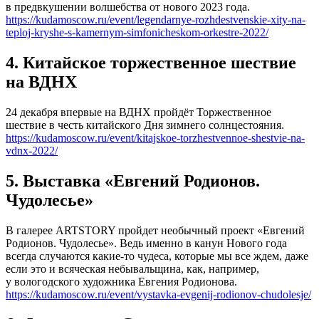
в предвкушении волшебства от нового 2023 года.
https://kudamoscow.ru/event/legendarnye-rozhdestvenskie-xity-na-
teploj-kryshe-s-kamernym-simfonicheskom-orkestre-2022/
4. Китайское торжественное шествие
на ВДНХ
24 декабря впервые на ВДНХ пройдёт Торжественное
шествие в честь китайского Дня зимнего солнцестояния.
https://kudamoscow.ru/event/kitajskoe-torzhestvennoe-shestvie-na-
vdnx-2022/
5. Выставка «Евгений Родионов.
Чудолесье»
В галерее ARTSTORY пройдет необычный проект «Евгений
Родионов. Чудолесье». Ведь именно в канун Нового года
всегда случаются какие-то чудеса, которые мы все ждем, даже
если это и всяческая небывальщина, как, например,
у вологодского художника Евгения Родионова.
https://kudamoscow.ru/event/vystavka-evgenij-rodionov-chudolesje/