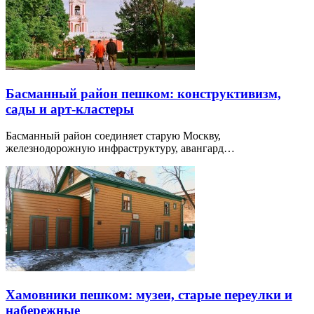
Басманный район пешком: конструктивизм,
сады и арт-кластеры
Басманный район соединяет старую Москву,
железнодорожную инфраструктуру, авангард…
Хамовники пешком: музеи, старые переулки и
набережные