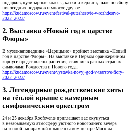
подарков, кулинарные классы, катки и керлинг, шале по сбору
новогодних подарков и многое другое.
https://kudamoscow.ru/event/festival-puteshestvie-v-rozhdestvo-
2022–2023/
2. Выставка «Новый год в царстве
Флоры»
В музее-заповеднике «Царицыно» пройдет выставка «Новый
год в царстве Флоры». На выставке в Первом оранжерейном
корпусе представлены растения, ставшие в разных странах
символами Рождества и Нового года.
https://kudamoscow.ru/event/vystavka-novyj-god-v-tsarstve-flory-
2022–2023/
3. Легендарные рождественские хиты
на тёплой крыше с камерным
симфоническим оркестром
24 и 25 декабря Roofevents приглашает вас окунуться
в незабываемую атмосферу уютного новогоднего вечера
на теплой панорамной крыше в самом центре Москвы