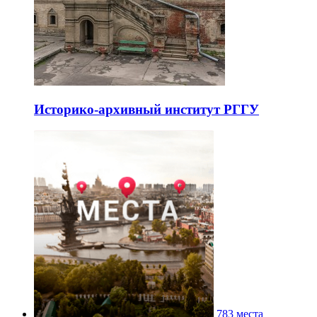
Историко-архивный институт РГГУ
783 места