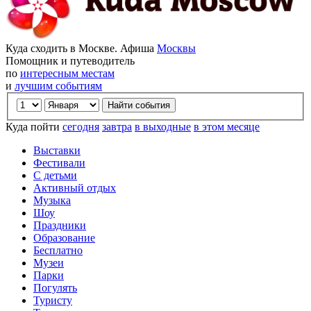
Куда сходить в Москве. Афиша
Москвы
Помощник и путеводитель
по
интересным местам
и
лучшим событиям
Куда пойти
сегодня
завтра
в выходные
в этом месяце
Выставки
Фестивали
С детьми
Активный отдых
Музыка
Шоу
Праздники
Образование
Бесплатно
Музеи
Парки
Погулять
Туристу