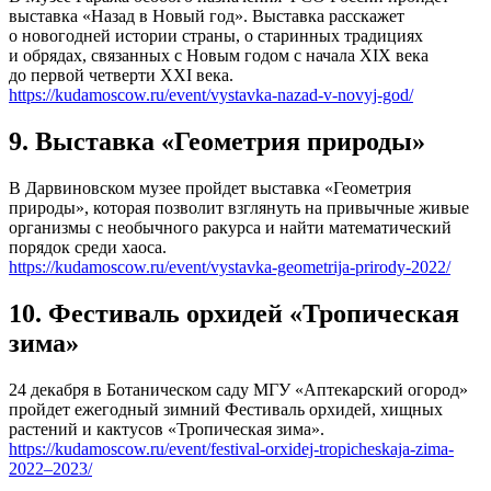
выставка «Назад в Новый год». Выставка расскажет
о новогодней истории страны, о старинных традициях
и обрядах, связанных с Новым годом с начала XIX века
до первой четверти XXI века.
https://kudamoscow.ru/event/vystavka-nazad-v-novyj-god/
9. Выставка «Геометрия природы»
В Дарвиновском музее пройдет выставка «Геометрия
природы», которая позволит взглянуть на привычные живые
организмы с необычного ракурса и найти математический
порядок среди хаоса.
https://kudamoscow.ru/event/vystavka-geometrija-prirody-2022/
10. Фестиваль орхидей «Тропическая
зима»
24 декабря в Ботаническом саду МГУ «Аптекарский огород»
пройдет ежегодный зимний Фестиваль орхидей, хищных
растений и кактусов «Тропическая зима».
https://kudamoscow.ru/event/festival-orxidej-tropicheskaja-zima-
2022–2023/