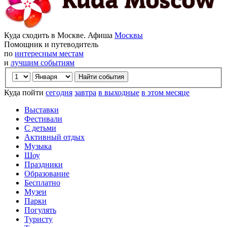
Куда сходить в Москве. Афиша
Москвы
Помощник и путеводитель
по
интересным местам
и
лучшим событиям
Куда пойти
сегодня
завтра
в выходные
в этом месяце
Выставки
Фестивали
С детьми
Активный отдых
Музыка
Шоу
Праздники
Образование
Бесплатно
Музеи
Парки
Погулять
Туристу