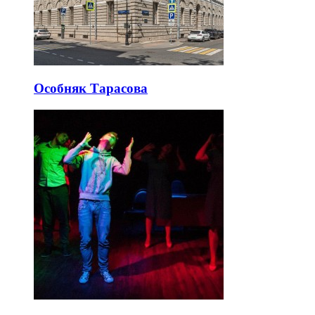
Особняк Тарасова