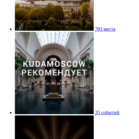
783 места
35 событий