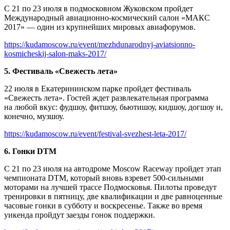
С 21 по 23 июля в подмосковном Жуковском пройдет
Международный авиационно-космический салон «МАКС
2017» — один из крупнейших мировых авиафорумов.
https://kudamoscow.ru/event/mezhdunarodnyj-aviatsionno-
kosmicheskij-salon-maks-2017/
5. Фестиваль «Свежесть лета»
22 июля в Екатерининском парке пройдет фестиваль
«Свежесть лета». Гостей ждет развлекательная программа
на любой вкус: фудшоу, фитшоу, бьютишоу, кидшоу, догшоу и,
конечно, музшоу.
https://kudamoscow.ru/event/festival-svezhest-leta-2017/
6. Гонки DTM
С 21 по 23 июля на автодроме Moscow Raceway пройдет этап
чемпионата DTM, который вновь взревет 500-сильными
моторами на лучшей трассе Подмосковья. Пилоты проведут
тренировки в пятницу, две квалификации и две равноценные
часовые гонки в субботу и воскресенье. Также во время
уикенда пройдут заезды гонок поддержки.