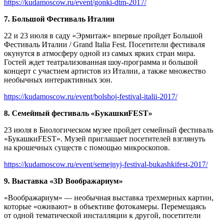
https://kudamoscow.ru/event/gonki-dtm-2017/
7. Большой Фестиваль Италии
22 и 23 июля в саду «Эрмитаж» впервые пройдет Большой
Фестиваль Италии / Grand Italia Fest. Посетители фестиваля
окунутся в атмосферу одной из самых ярких стран мира.
Гостей ждет театрализованная шоу-программа и большой
концерт с участием артистов из Италии, а также множество
необычных интерактивных зон.
https://kudamoscow.ru/event/bolshoj-festival-italii-2017/
8. Семейный фестиваль «БукашкиFEST»
23 июля в Биологическом музее пройдет семейный фестиваль
«БукашкиFEST». Музей приглашает посетителей взглянуть
на крошечных существ с помощью микроскопов.
https://kudamoscow.ru/event/semejnyj-festival-bukashkifest-2017/
9. Выставка «3D Воображариум»
«Воображариум» — необычная выставка трехмерных картин,
которые «оживают» в объективе фотокамеры. Перемещаясь
от одной тематической инсталляции к другой, посетители