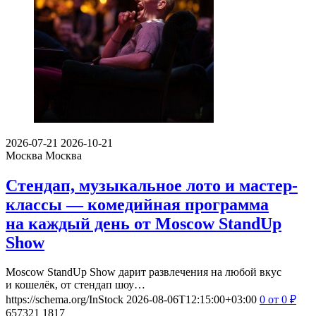
2026-07-21
2026-10-21
Москва
Москва
Стендап, музыкальное лото и мастер-
классы — комедийная программа
на каждый день от Moscow StandUp
Show
Moscow StandUp Show дарит развлечения на любой вкус
и кошелёк, от стендап шоу…
https://schema.org/InStock
2026-08-06T12:15:00+03:00
0
от 0
₽
657321
1817