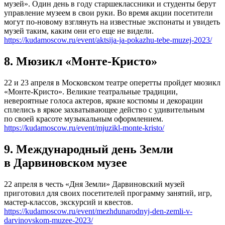
музей». Один день в году старшеклассники и студенты берут
управление музеем в свои руки. Во время акции посетители
могут по-новому взглянуть на известные экспонаты и увидеть
музей таким, каким они его еще не видели.
https://kudamoscow.ru/event/aktsija-ja-pokazhu-tebe-muzej-2023/
8. Мюзикл «Монте-Кристо»
22 и 23 апреля в Московском театре оперетты пройдет мюзикл
«Монте-Кристо». Великие театральные традиции,
невероятные голоса актеров, яркие костюмы и декорации
сплелись в яркое захватывающее действо с удивительным
по своей красоте музыкальным оформлением.
https://kudamoscow.ru/event/mjuzikl-monte-kristo/
9. Международный день Земли
в Дарвиновском музее
22 апреля в честь «Дня Земли» Дарвиновский музей
приготовил для своих посетителей программу занятий, игр,
мастер-классов, экскурсий и квестов.
https://kudamoscow.ru/event/mezhdunarodnyj-den-zemli-v-
darvinovskom-muzee-2023/