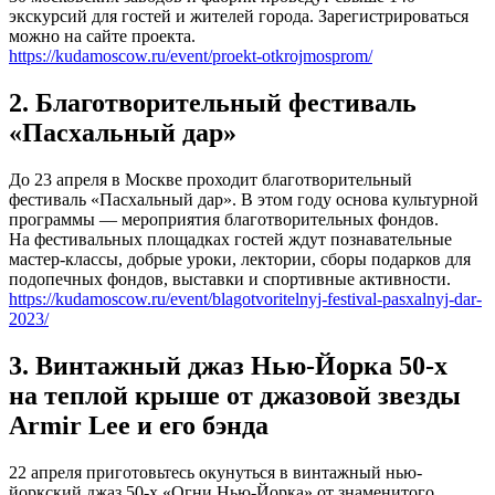
экскурсий для гостей и жителей города. Зарегистрироваться
можно на сайте проекта.
https://kudamoscow.ru/event/proekt-otkrojmosprom/
2. Благотворительный фестиваль
«Пасхальный дар»
До 23 апреля в Москве проходит благотворительный
фестиваль «Пасхальный дар». В этом году основа культурной
программы — мероприятия благотворительных фондов.
На фестивальных площадках гостей ждут познавательные
мастер-классы, добрые уроки, лектории, сборы подарков для
подопечных фондов, выставки и спортивные активности.
https://kudamoscow.ru/event/blagotvoritelnyj-festival-pasxalnyj-dar-
2023/
3. Винтажный джаз Нью-Йорка 50-х
на теплой крыше от джазовой звезды
Armir Lee и его бэнда
22 апреля приготовьтесь окунуться в винтажный нью-
йоркский джаз 50-х «Огни Нью-Йорка» от знаменитого