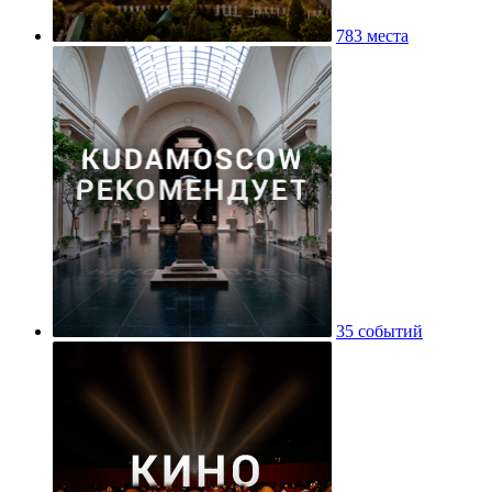
783 места
35 событий