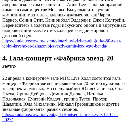
американского саксофониста — Armir Lee — на панорамной
крыше в самом центре Москвы! Вы услышите лучшие
композиции таких легендарных джазменов, как Чарли
Паркер, Сонни Стит, Кэннонболл Эддерли и Джон Колтрейн.
Перенеситесь в золотые годы искусного бибопа и виртуозных
импровизаций вместе с восходящей звездой мировой
джазовой сцены.
https://kudamoscow.ru/event/vintazhnyj-dzhaz-nju-jorka-50-x-na-
teploj-kryshe-ot-dzhazovoj-zvezdy-armir-lee-i-ego-benda/
4. Гала-концерт «Фабрика звезд. 20
лет»
22 апреля в концертном зале МТС Live Холл состоится гала-
концерт «Фабрика звезд», посвященный 20-летию культового
телепроекта нулевых. На сцену выйдут Юлия Савичева, Стас
Пьеха, Ирина Дубцова, Доминик Джокер, Наталья
Подольская, Дмитрий Колдун, группа Тутси, Прохор
Шаляпин, Юля Михальчик, Михаил Гребенщиков и другие
звездные фабриканты разных сезонов.
https://kudamoscow.ru/event/gala-kontsert-fabrika-zvezd-20-let-
2023/