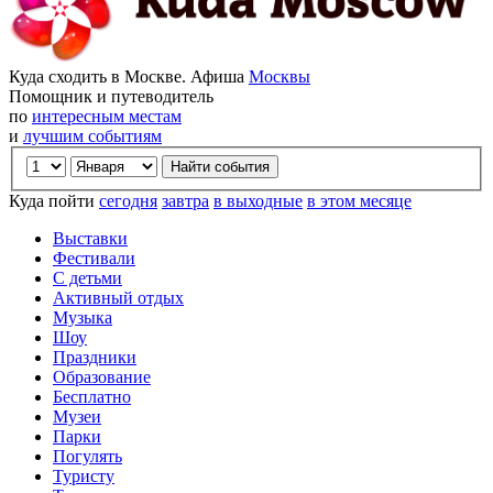
Куда сходить в Москве. Афиша
Москвы
Помощник и путеводитель
по
интересным местам
и
лучшим событиям
Куда пойти
сегодня
завтра
в выходные
в этом месяце
Выставки
Фестивали
С детьми
Активный отдых
Музыка
Шоу
Праздники
Образование
Бесплатно
Музеи
Парки
Погулять
Туристу