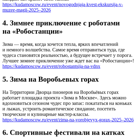
https://kudamoscow.ru/event/novogodnjaja-kvest-ekskursija-v-
muzee-magii-2025–2026
4. Зимнее приключение с роботами
на «Робостанции»
Зима — время, когда хочется тепла, ярких впечатлений
и немного волшебства. Самое время отправиться туда, где
чудеса становятся реальностью, а будущее встречает у порога.
Лучшее зимнее приключение уже ждет вас на «Робостанции»!
https://kudamoscow.ru/event/robostantsija-na-vdnx
5. Зима на Воробьевых горах
На Территории Дворца пионеров на Воробьёвых горах
работает площадка проекта «Зима в Москве». Здесь можно
вдохновиться сезоном чудес про запас: покататься на коньках
и лыжах, устроить романтическое свидание, посетить
творческие и кулинарные мастер-классы.
https://kudamoscow.ru/event/zima-na-vorobjevyx-gorax-2025–2026
6. Спортивные фестивали на катках