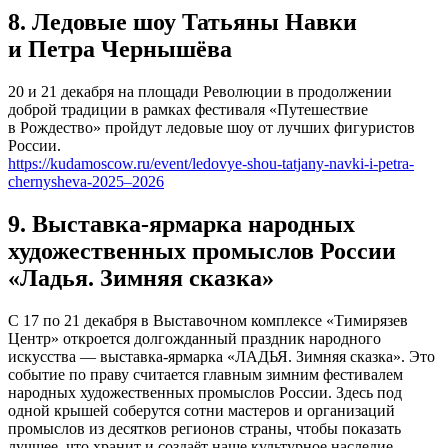
8. Ледовые шоу Татьяны Навки
и Петра Чернышёва
20 и 21 декабря на площади Революции в продолжении
доброй традиции в рамках фестиваля «Путешествие
в Рождество» пройдут ледовые шоу от лучших фигуристов
России.
https://kudamoscow.ru/event/ledovye-shou-tatjany-navki-i-petra-
chernysheva-2025–2026
9. Выставка-ярмарка народных
художественных промыслов России
«Ладья. Зимняя сказка»
С 17 по 21 декабря в Выставочном комплексе «Тимирязев
Центр» откроется долгожданный праздник народного
искусства — выставка‑ярмарка «ЛАДЬЯ. Зимняя сказка». Это
событие по праву считается главным зимним фестивалем
народных художественных промыслов России. Здесь под
одной крышей соберутся сотни мастеров и организаций
промыслов из десятков регионов страны, чтобы показать
лучшее, что хранит и создаёт наше культурное наследие.