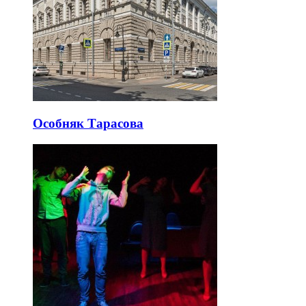
Особняк Тарасова