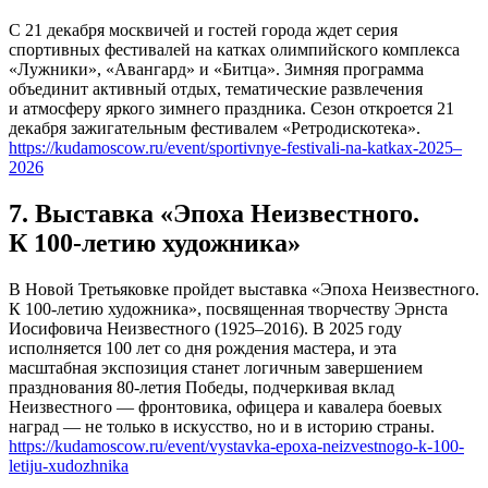
С 21 декабря москвичей и гостей города ждет серия
спортивных фестивалей на катках олимпийского комплекса
«Лужники», «Авангард» и «Битца». Зимняя программа
объединит активный отдых, тематические развлечения
и атмосферу яркого зимнего праздника. Сезон откроется 21
декабря зажигательным фестивалем «Ретродискотека».
https://kudamoscow.ru/event/sportivnye-festivali-na-katkax-2025–
2026
7. Выставка «Эпоха Неизвестного.
К 100-летию художника»
В Новой Третьяковке пройдет выставка «Эпоха Неизвестного.
К 100-летию художника», посвященная творчеству Эрнста
Иосифовича Неизвестного (1925–2016). В 2025 году
исполняется 100 лет со дня рождения мастера, и эта
масштабная экспозиция станет логичным завершением
празднования 80-летия Победы, подчеркивая вклад
Неизвестного — фронтовика, офицера и кавалера боевых
наград — не только в искусство, но и в историю страны.
https://kudamoscow.ru/event/vystavka-epoxa-neizvestnogo-k-100-
letiju-xudozhnika