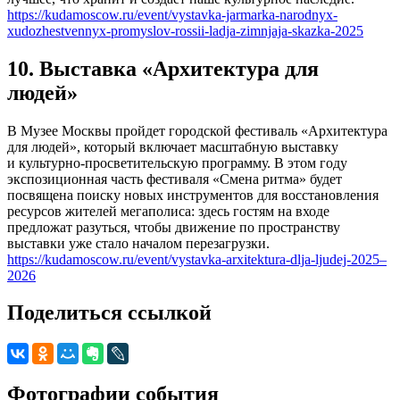
https://kudamoscow.ru/event/vystavka-jarmarka-narodnyx-
xudozhestvennyx-promyslov-rossii-ladja-zimnjaja-skazka-2025
10. Выставка «Архитектура для
людей»
В Музее Москвы пройдет городской фестиваль «Архитектура
для людей», который включает масштабную выставку
и культурно-просветительскую программу. В этом году
экспозиционная часть фестиваля «Смена ритма» будет
посвящена поиску новых инструментов для восстановления
ресурсов жителей мегаполиса: здесь гостям на входе
предложат разуться, чтобы движение по пространству
выставки уже стало началом перезагрузки.
https://kudamoscow.ru/event/vystavka-arxitektura-dlja-ljudej-2025–
2026
Поделиться ссылкой
Фотографии события