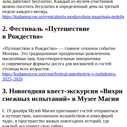
залы работают бесплатно. Каждый из музеев-участников
можно посетить бесплатно в определенный день на третьей
неделе каждого месяца.
https://kudamoscow.ru/event/aktsija-moskovskaja-muzejnaja-nedelja
2. Фестиваль «Путешествие
в Рождество»
«Путешествие в Рождество» — главное сезонное событие
Москвы. Это традиционные праздничные развлечения,
масштабные шоу, благотворительные инициативы
и современные форматы досуга для москвичей и гостей
столицы всех возрастов.
https://kudamoscow.ru/event/festival-puteshestvie-v-rozhdestvo-
2025–2026
3. Новогодняя квест-экскурсия «Вихри
снежных испытаний» в Музее Магии
С 19 декабря Музей Магии приглашает гостей отправиться
в путешествие, наполненное волшебством и атмосферой
чудес, в пространство живых новогодних историй, где
каждый зал хранит свои тайны.