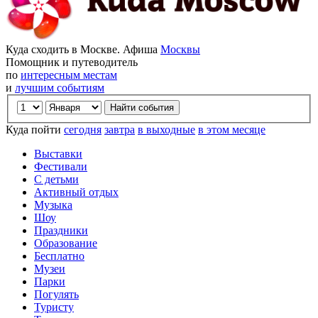
Куда сходить в Москве. Афиша
Москвы
Помощник и путеводитель
по
интересным местам
и
лучшим событиям
Куда пойти
сегодня
завтра
в выходные
в этом месяце
Выставки
Фестивали
С детьми
Активный отдых
Музыка
Шоу
Праздники
Образование
Бесплатно
Музеи
Парки
Погулять
Туристу