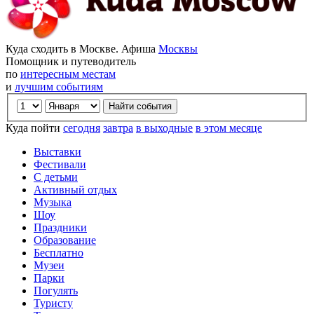
Куда сходить в Москве. Афиша
Москвы
Помощник и путеводитель
по
интересным местам
и
лучшим событиям
Куда пойти
сегодня
завтра
в выходные
в этом месяце
Выставки
Фестивали
С детьми
Активный отдых
Музыка
Шоу
Праздники
Образование
Бесплатно
Музеи
Парки
Погулять
Туристу