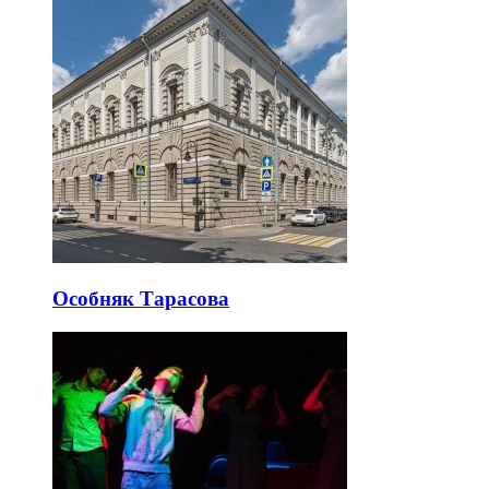
Особняк Тарасова