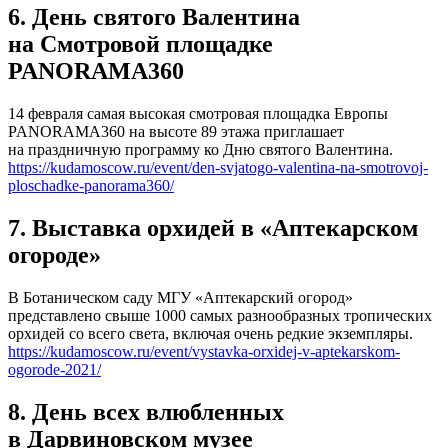
6. День святого Валентина
на Смотровой площадке
PANORAMA360
14 февраля самая высокая смотровая площадка Европы
PANORAMA360 на высоте 89 этажа приглашает
на праздничную программу ко Дню святого Валентина.
https://kudamoscow.ru/event/den-svjatogo-valentina-na-smotrovoj-
ploschadke-panorama360/
7. Выставка орхидей в «Аптекарском
огороде»
В Ботаническом саду МГУ «Аптекарский огород»
представлено свыше 1000 самых разнообразных тропических
орхидей со всего света, включая очень редкие экземпляры.
https://kudamoscow.ru/event/vystavka-orxidej-v-aptekarskom-
ogorode-2021/
8. День всех влюбленных
в Дарвиновском музее