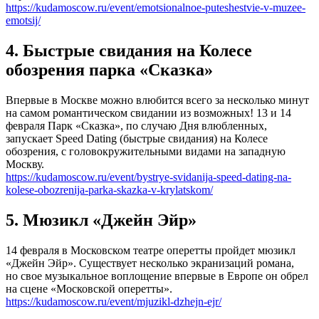
https://kudamoscow.ru/event/emotsionalnoe-puteshestvie-v-muzee-
emotsij/
4. Быстрые свидания на Колесе
обозрения парка «Сказка»
Впервые в Москве можно влюбится всего за несколько минут
на самом романтическом свидании из возможных! 13 и 14
февраля Парк «Сказка», по случаю Дня влюбленных,
запускает Speed Dating (быстрые свидания) на Колесе
обозрения, с головокружительными видами на западную
Москву.
https://kudamoscow.ru/event/bystrye-svidanija-speed-dating-na-
kolese-obozrenija-parka-skazka-v-krylatskom/
5. Мюзикл «Джейн Эйр»
14 февраля в Московском театре оперетты пройдет мюзикл
«Джейн Эйр». Существует несколько экранизаций романа,
но свое музыкальное воплощение впервые в Европе он обрел
на сцене «Московской оперетты».
https://kudamoscow.ru/event/mjuzikl-dzhejn-ejr/