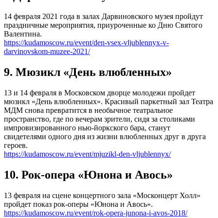
14 февраля 2021 года в залах Дарвиновского музея пройдут
праздничные мероприятия, приуроченные ко Дню Святого
Валентина.
https://kudamoscow.ru/event/den-vsex-vljublennyx-v-
darvinovskom-muzee-2021/
9. Мюзикл «День влюбленных»
13 и 14 февраля в Московском дворце молодежи пройдет
мюзикл «День влюбленных». Красивый паркетный зал Театра
МДМ снова превратится в необычное театральное
пространство, где по вечерам зрители, сидя за столиками
импровизированного нью-йоркского бара, станут
свидетелями одного дня из жизни влюбленных друг в друга
героев.
https://kudamoscow.ru/event/mjuzikl-den-vljublennyx/
10. Рок-опера «Юнона и Авось»
13 февраля на сцене концертного зала «Москонцерт Холл»
пройдет показ рок-оперы «Юнона и Авось».
https://kudamoscow.ru/event/rok-opera-junona-i-avos-2018/