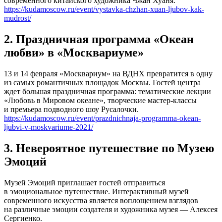
современного китайского художника Чжан Хуаня.
https://kudamoscow.ru/event/vystavka-chzhan-xuan-ljubov-kak-
mudrost/
2. Праздничная программа «Океан
любви» в «Москвариуме»
13 и 14 февраля «Москвариум» на ВДНХ превратится в одну
из самых романтичных площадок Москвы. Гостей центра
ждет большая праздничная программа: тематические лекции
«Любовь в Мировом океане», творческие мастер-классы
и премьера подводного шоу Русалочки.
https://kudamoscow.ru/event/prazdnichnaja-programma-okean-
ljubvi-v-moskvariume-2021/
3. Невероятное путешествие по Музею
Эмоций
Музей Эмоций приглашает гостей отправиться
в эмоциональное путешествие. Интерактивный музей
современного искусства является воплощением взглядов
на различные эмоции создателя и художника музея — Алексея
Сергиенко.