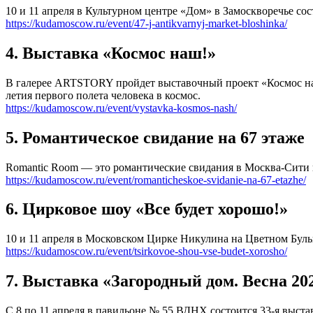
10 и 11 апреля в Культурном центре «Дом» в Замоскворечье с
https://kudamoscow.ru/event/47-j-antikvarnyj-market-bloshinka/
4. Выставка «Космос наш!»
В галерее ARTSTORY пройдет выставочный проект «Космос наш
летия первого полета человека в космос.
https://kudamoscow.ru/event/vystavka-kosmos-nash/
5. Романтическое свидание на 67 этаже
Romantic Room — это романтические свидания в Москва-Сити на
https://kudamoscow.ru/event/romanticheskoe-svidanie-na-67-etazhe/
6. Цирковое шоу «Все будет хорошо!»
10 и 11 апреля в Московском Цирке Никулина на Цветном Буль
https://kudamoscow.ru/event/tsirkovoe-shou-vse-budet-xorosho/
7. Выставка «Загородный дом. Весна 20
С 8 по 11 апреля в павильоне № 55 ВДНХ состоится 33-я выст