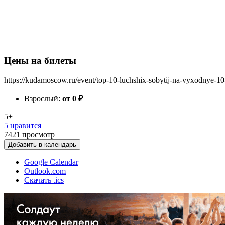
Цены на билеты
https://kudamoscow.ru/event/top-10-luchshix-sobytij-na-vyxodnye-10
Взрослый:
от 0
₽
5+
5 нравится
7421
просмотр
Добавить в календарь
Google Calendar
Outlook.com
Скачать .ics