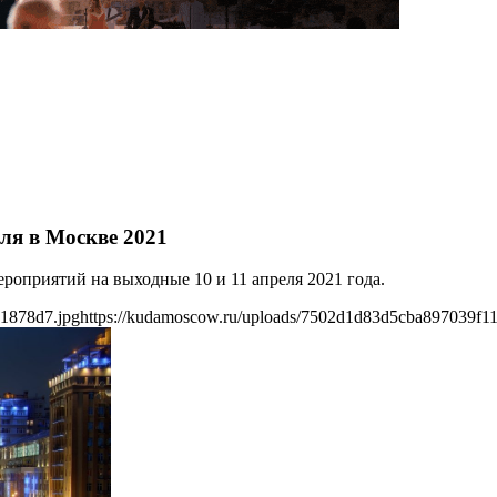
ля в Москве 2021
оприятий на выходные 10 и 11 апреля 2021 года.
b1878d7.jpg
https://kudamoscow.ru/uploads/7502d1d83d5cba897039f1