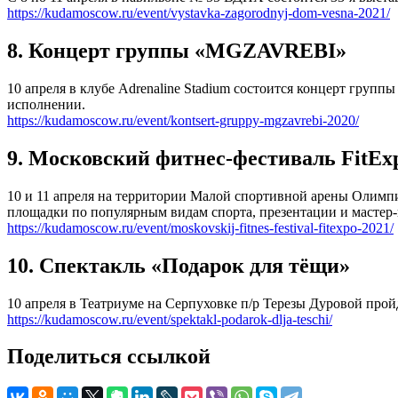
https://kudamoscow.ru/event/vystavka-zagorodnyj-dom-vesna-2021/
8. Концерт группы «MGZAVREBI»
10 апреля в клубе Adrenaline Stadium состоится концерт гру
исполнении.
https://kudamoscow.ru/event/kontsert-gruppy-mgzavrebi-2020/
9. Московский фитнес-фестиваль FitEx
10 и 11 апреля на территории Малой спортивной арены Олимп
площадки по популярным видам спорта, презентации и мастер-
https://kudamoscow.ru/event/moskovskij-fitnes-festival-fitexpo-2021/
10. Спектакль «Подарок для тёщи»
10 апреля в Театриуме на Серпуховке п/р Терезы Дуровой прой
https://kudamoscow.ru/event/spektakl-podarok-dlja-teschi/
Поделиться ссылкой