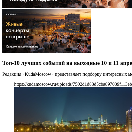
Топ-10 лучших событий на выходные 10 и 11 апре
Редакция «KudaMoscow» представляет подборку интересных мер
https://kudamoscow.ru/uploads/7502d1d83d5cba897039f113e