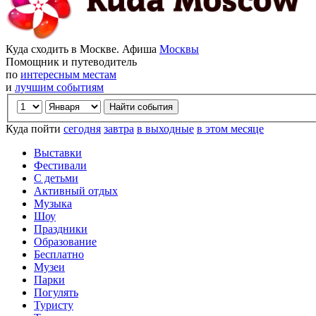
Куда сходить в Москве. Афиша
Москвы
Помощник и путеводитель
по
интересным местам
и
лучшим событиям
Куда пойти
сегодня
завтра
в выходные
в этом месяце
Выставки
Фестивали
С детьми
Активный отдых
Музыка
Шоу
Праздники
Образование
Бесплатно
Музеи
Парки
Погулять
Туристу