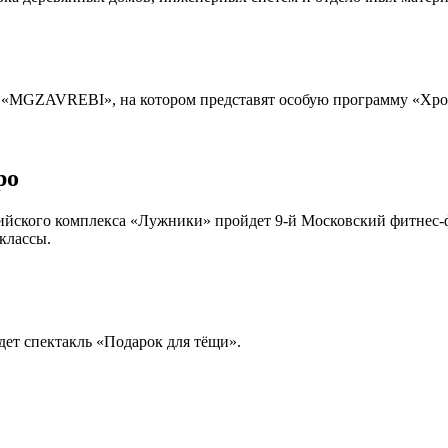
ппы «MGZAVREBI», на котором представят особую программу «Хр
po
ийского комплекса «Лужники» пройдет 9-й Московский фитнес-ф
классы.
дет спектакль «Подарок для тёщи».