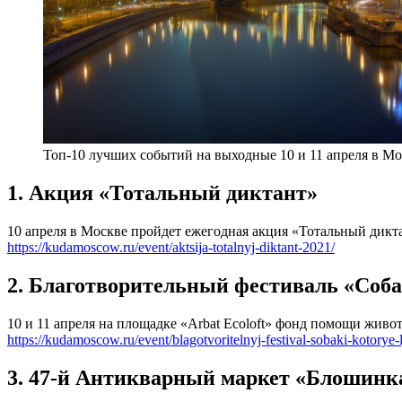
Топ-10 лучших событий на выходные 10 и 11 апреля в Мо
1. Акция «Тотальный диктант»
10 апреля в Москве пройдет ежегодная акция «Тотальный дикта
https://kudamoscow.ru/event/aktsija-totalnyj-diktant-2021/
2. Благотворительный фестиваль «Соба
10 и 11 апреля на площадке «Arbat Ecoloft» фонд помощи жив
https://kudamoscow.ru/event/blagotvoritelnyj-festival-sobaki-kotorye-
3. 47-й Антикварный маркет «Блошинк