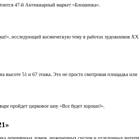
остоится 47-й Антикварный маркет «Блошинка».
!», исследующий космическую тему в работах художников XXI 
 высоте 51 и 67 этажа. Это не просто смотровая площадка или р
варе пройдет цирковое шоу «Все будет хорошо!».
21»
авка деревянных домов, инженерных систем и отделочных матер