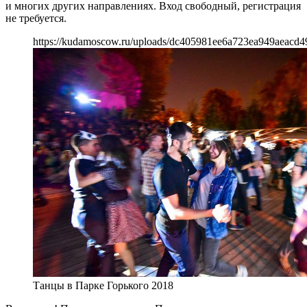
и многих других направлениях. Вход свободный, регистрация
не требуется.
https://kudamoscow.ru/uploads/dc405981ee6a723ea949aeacd4
Танцы в Парке Горького 2018