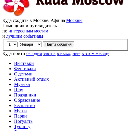
Куда сходить в Москве. Афиша
Москвы
Помощник и путеводитель
по
интересным местам
и
лучшим событиям
Куда пойти
сегодня
завтра
в выходные
в этом месяце
Выставки
Фестивали
С детьми
Активный отдых
Музыка
Шоу
Праздники
Образование
Бесплатно
Музеи
Парки
Погулять
Туристу