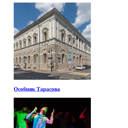
Особняк Тарасова