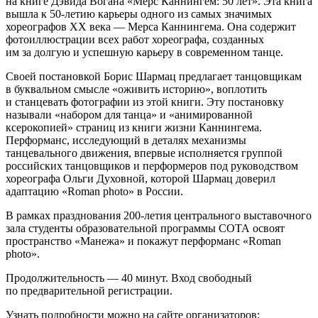
на книге Дэвида Вогана «Мерс Каннингем: 50 лет». Эта книга
вышла к 50-летию карьеры одного из самых значимых
хореографов ХХ века — Мерса Каннингема. Она содержит
фотоиллюстрации всех работ хореографа, созданных
им за долгую и успешную карьеру в современном танце.
Своей постановкой Борис Шармац предлагает танцовщикам
в буквальном смысле «оживить историю», воплотить
и станцевать фотографии из этой книги. Эту постановку
называли «набором для танца» и «анимированной
ксерокопией» страниц из книги жизни Каннингема.
Перформанс, исследующий в деталях механизмы
танцевального движения, впервые исполняется группой
российских танцовщиков и перформеров под руководством
хореографа Ольги Духовной, которой Шармац доверил
адаптацию «Roman photo» в России.
В рамках празднования 200-летия центрального выставочного
зала студенты образовательной программы СОТА освоят
пространство «Манежа» и покажут перформанс «Roman
photo».
Продолжительность — 40 минут. Вход свободный
по предварительной регистрации.
Узнать подробности можно на сайте организаторов: