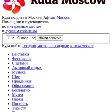
Куда сходить в Москве. Афиша
Москвы
Помощник и путеводитель
по
интересным местам
и
лучшим событиям
Куда пойти
сегодня
завтра
в выходные
в этом месяце
Выставки
Фестивали
С детьми
Активный отдых
Музыка
Шоу
Праздники
Образование
Бесплатно
Музеи
Парки
Погулять
Туристу