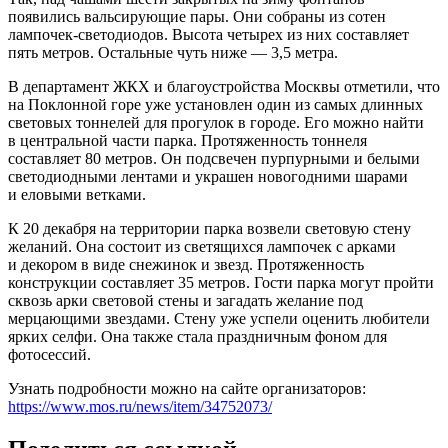
появились вальсирующие пары. Они собраны из сотен
лампочек-светодиодов. Высота четырех из них составляет
пять метров. Остальные чуть ниже — 3,5 метра.
В департамент ЖКХ и благоустройства Москвы отметили, что
на Поклонной горе уже установлен один из самых длинных
световых тоннелей для прогулок в городе. Его можно найти
в центральной части парка. Протяженность тоннеля
составляет 80 метров. Он подсвечен пурпурными и белыми
светодиодными лентами и украшен новогодними шарами
и еловыми ветками.
К 20 декабря на территории парка возвели световую стену
желаний. Она состоит из светящихся лампочек с арками
и декором в виде снежинок и звезд. Протяженность
конструкции составляет 35 метров. Гости парка могут пройти
сквозь арки световой стены и загадать желание под
мерцающими звездами. Стену уже успели оценить любители
ярких селфи. Она также стала праздничным фоном для
фотосессий.
Узнать подробности можно на сайте организаторов:
https://www.mos.ru/news/item/34752073/