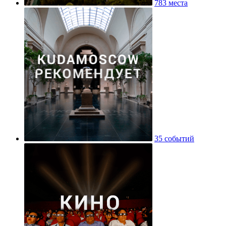
783 места
35 событий