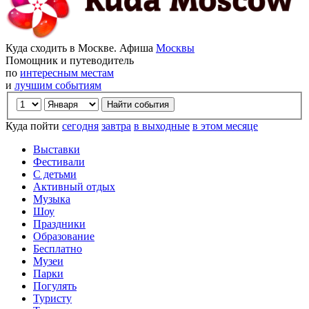
Куда сходить в Москве. Афиша
Москвы
Помощник и путеводитель
по
интересным местам
и
лучшим событиям
Куда пойти
сегодня
завтра
в выходные
в этом месяце
Выставки
Фестивали
С детьми
Активный отдых
Музыка
Шоу
Праздники
Образование
Бесплатно
Музеи
Парки
Погулять
Туристу