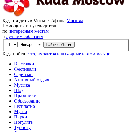
Куда сходить в Москве. Афиша
Москвы
Помощник и путеводитель
по
интересным местам
и
лучшим событиям
Куда пойти
сегодня
завтра
в выходные
в этом месяце
Выставки
Фестивали
С детьми
Активный отдых
Музыка
Шоу
Праздники
Образование
Бесплатно
Музеи
Парки
Погулять
Туристу