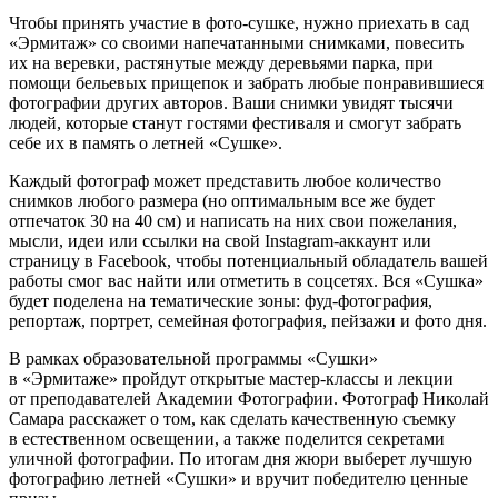
Чтобы принять участие в фото-сушке, нужно приехать в сад
«Эрмитаж» со своими напечатанными снимками, повесить
их на веревки, растянутые между деревьями парка, при
помощи бельевых прищепок и забрать любые понравившиеся
фотографии других авторов. Ваши снимки увидят тысячи
людей, которые станут гостями фестиваля и смогут забрать
себе их в память о летней «Сушке».
Каждый фотограф может представить любое количество
снимков любого размера (но оптимальным все же будет
отпечаток 30 на 40 см) и написать на них свои пожелания,
мысли, идеи или ссылки на свой Instagram-аккаунт или
страницу в Facebook, чтобы потенциальный обладатель вашей
работы смог вас найти или отметить в соцсетях. Вся «Сушка»
будет поделена на тематические зоны: фуд-фотография,
репортаж, портрет, семейная фотография, пейзажи и фото дня.
В рамках образовательной программы «Сушки»
в «Эрмитаже» пройдут открытые мастер-классы и лекции
от преподавателей Академии Фотографии. Фотограф Николай
Самара расскажет о том, как сделать качественную съемку
в естественном освещении, а также поделится секретами
уличной фотографии. По итогам дня жюри выберет лучшую
фотографию летней «Сушки» и вручит победителю ценные