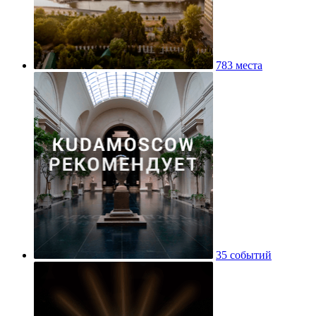
783 места
35 событий