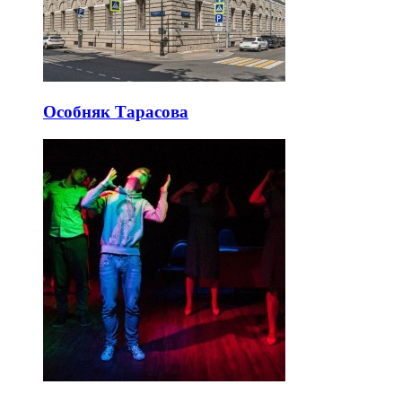
Особняк Тарасова