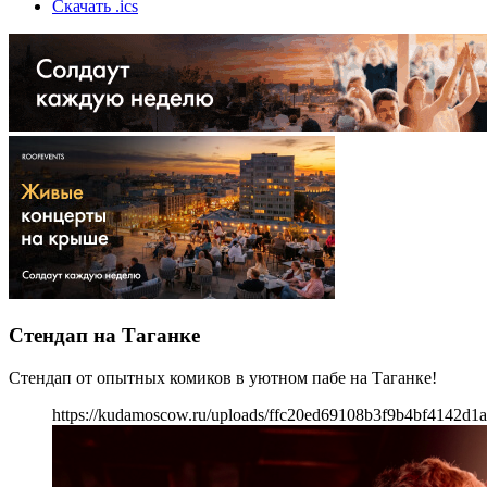
Скачать .ics
Стендап на Таганке
Стендап от опытных комиков в уютном пабе на Таганке!
https://kudamoscow.ru/uploads/ffc20ed69108b3f9b4bf4142d1a