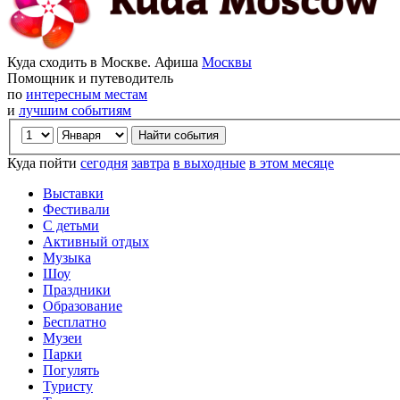
Куда сходить в Москве. Афиша
Москвы
Помощник и путеводитель
по
интересным местам
и
лучшим событиям
Куда пойти
сегодня
завтра
в выходные
в этом месяце
Выставки
Фестивали
С детьми
Активный отдых
Музыка
Шоу
Праздники
Образование
Бесплатно
Музеи
Парки
Погулять
Туристу