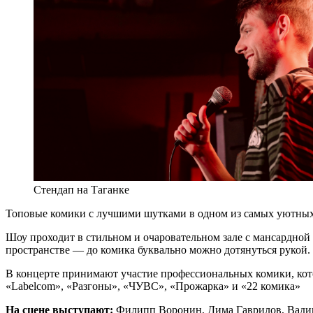
Стендап на Таганке
Топовые комики с лучшими шутками в одном из самых уютны
Шоу проходит в стильном и очаровательном зале с мансардной
пространстве — до комика буквально можно дотянуться рукой. Х
В концерте принимают участие профессиональных комики, кот
«Labelcom», «Разгоны», «ЧУВС», «Прожарка» и «22 комика»
На сцене выступают:
Филипп Воронин, Дима Гаврилов, Вадим 