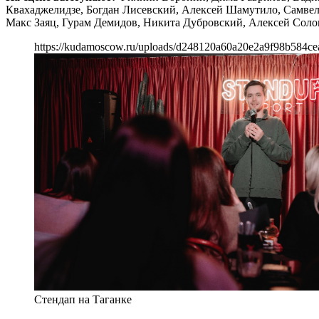
Квахаджелидзе, Богдан Лисевский, Алексей Шамутило, Самвел
Макс Заяц, Гурам Демидов, Никита Дубровский, Алексей Солов
https://kudamoscow.ru/uploads/d248120a60a20e2a9f98b584ce
Стендап на Таганке