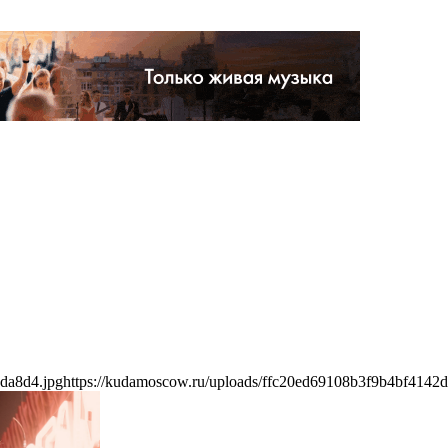
da8d4.jpg
https://kudamoscow.ru/uploads/ffc20ed69108b3f9b4bf4142