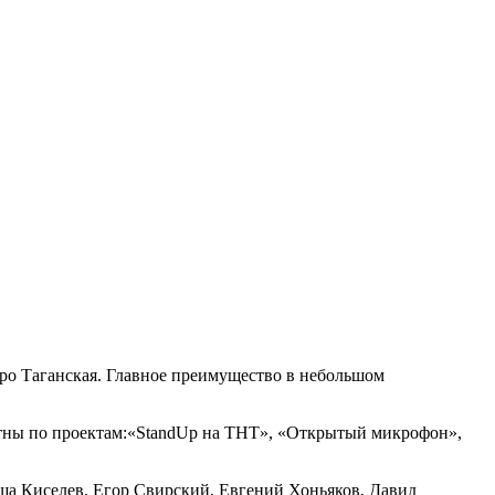
тро Таганская. Главное преимущество в небольшом
стны по проектам:«StandUp на ТНТ», «Открытый микрофон»,
а Киселев, Егор Свирский, Евгений Хоньяков, Давид