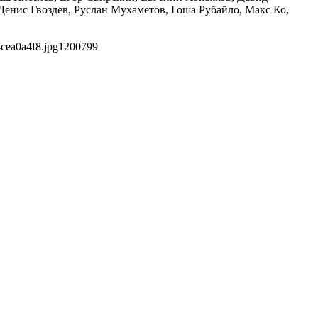
енис Гвоздев, Руслан Мухаметов, Гоша Рубайло, Макс Ко,
cea0a4f8.jpg
1200
799