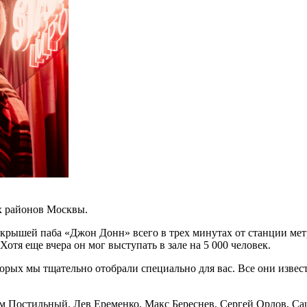
х районов Москвы.
 крышей паба «Джон Донн» всего в трех минутах от станции ме
отя еще вчера он мог выступать в зале на 5 000 человек.
орых мы тщательно отобрали специально для вас. Все они изве
Постильный, Лев Еременко, Макс Береснев, Сергей Орлов, Саш