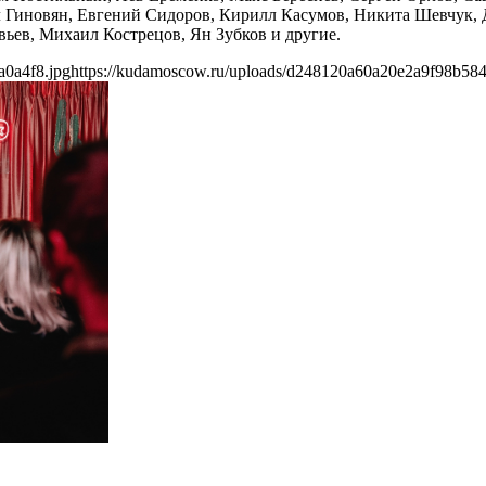
 Гиновян, Евгений Сидоров, Кирилл Касумов, Никита Шевчук, Д
ьев, Михаил Кострецов, Ян Зубков и другие.
a0a4f8.jpg
https://kudamoscow.ru/uploads/d248120a60a20e2a9f98b584